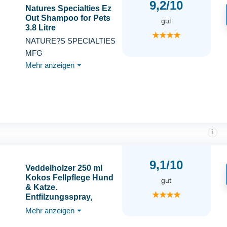
9,2/10
Natures Specialties Ez
Out Shampoo for Pets
gut
3.8 Litre
★★★★
NATURE?S SPECIALTIES
MFG
Mehr anzeigen
⏷
i
9,1/10
Veddelholzer 250 ml
Kokos Fellpflege Hund
gut
& Katze.
★★★★
Entfilzungsspray,
Welpen, Fell. Zubehör,
Mehr anzeigen
⏷
Hundeparfüm,
Accessoires,