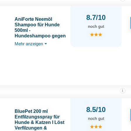
8.7/10
AniForte Neemöl
Shampoo für Hunde
noch gut
500ml -
★★★
Hundeshampoo gegen
Juckreiz, Milben, Flöhe,
Mehr anzeigen
⏷
Zecken,
Hautfreundlich,
Pflegend & leicht
kämmbar, Fellpflege &
Fellglanz, Angenehm
im Geruch
i
8.5/10
BluePet 200 ml
Entfilzungsspray für
noch gut
Hunde & Katzen I Löst
★★★
Verfilzungen &