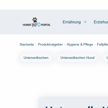
Zum
Inhalt
springen
Ernährung
Erziehu
Startseite
»
Produktratgeber
»
Hygiene & Pflege
»
Fellpfl
Unterwollrechen
Unterwollrechen Hund