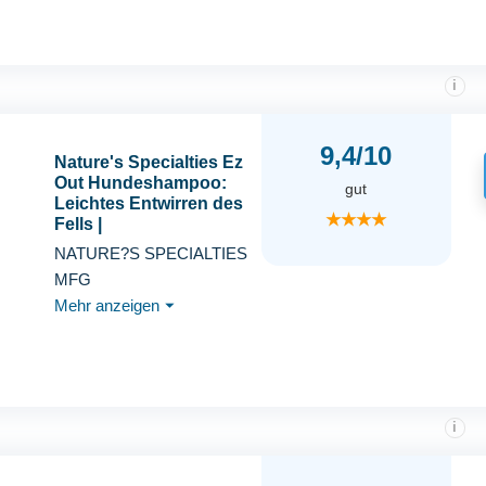
i
9,4/10
Nature's Specialties Ez
Out Hundeshampoo:
gut
Leichtes Entwirren des
★★★★
Fells |
Haustierfreundliche
NATURE?S SPECIALTIES
Formel | Sanft &
MFG
Effektiv | Pflege und
Mehr anzeigen
⏷
Grooming Lösung |
Müheloses Pflegen,
473ml
i