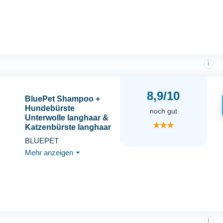
Katzenpflege,
Hundebedarf
i
8,9/10
BluePet Shampoo +
Hundebürste
noch gut
Unterwolle langhaar &
★★★
Katzenbürste langhaar
I Unterwollkamm
BLUEPET
entfernt Unterwolle &
Mehr anzeigen
⏷
Verfilzungen I
Deckhaarschutz &
Knoten Entfernen I
Unterfellbürste für
Fellwechsel
i