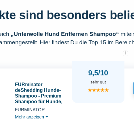
kte sind besonders beli
eich
„Unterwolle Hund Entfernen Shampoo“
mitei
mmengestellt. Hier findest Du die Top 15 im Bereic
i
9,5/10
sehr gut
FURminator
★★★★★
deShedding Hunde-
Shampoo - Premium
Shampoo für Hunde,
löst effektiv lose Haare,
FURMINATOR
473 ml
Mehr anzeigen
⏷