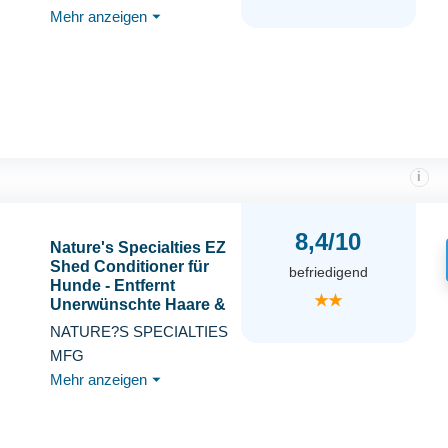
Verbessert
Mehr anzeigen
⏷
Kämmbarkeit, Anti Filz
Spray als Fellspray für
Fellpflege, Glätten &
Pflegen mit Aloe Vera,
Shea-Butter & Jojobaöl
i
8,4/10
Nature's Specialties EZ
Shed Conditioner für
befriedigend
Hunde - Entfernt
★★
Unerwünschte Haare &
Befeuchtet die Haut -
NATURE?S SPECIALTIES
Verringert das
MFG
Scheuern - Pflegt das
Mehr anzeigen
⏷
Fell des Hundes -
Herrlicher Duft, 473ml