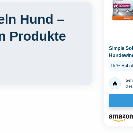
eln Hund –
en Produkte
Simple Sol
Hundewind
saugfähig m
15 % Rabat
Sehr
dies