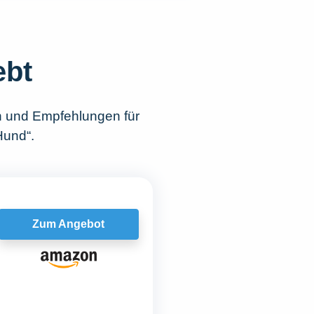
ebt
n und Empfehlungen für
Hund“.
Zum Angebot