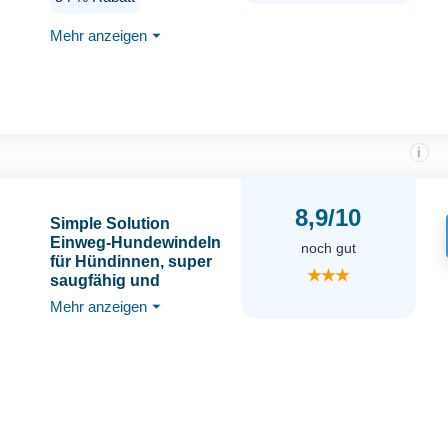
Läufigkeit - 12 St. mit
Gummizug für mehr
Mehr anzeigen
⏷
Komfort, 36-52 cm
Taillenumfang - 23634
i
8,9/10
Simple Solution
Einweg-Hundewindeln
noch gut
für Hündinnen, super
★★★
saugfähig und
auslaufsicher mit
Mehr anzeigen
⏷
Nässeindikator für
erregbares Urinieren,
Inkontinenz oder
läufige Hündinnen -
12er Pack