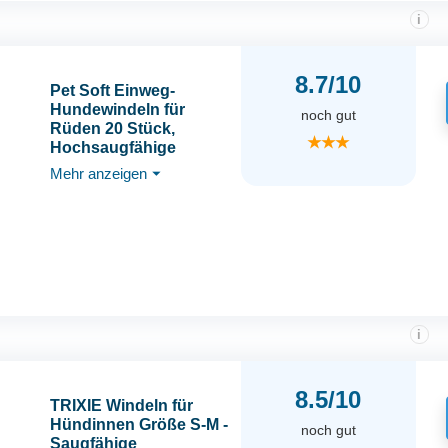
i
8.7/10
Pet Soft Einweg-
Hundewindeln für
noch gut
Rüden 20 Stück,
★★★
Hochsaugfähige
Rüdenwindeln mit
Mehr anzeigen
⏷
Nässeindikator und
Auslaufsicher (XS-20
Stück)
i
8.5/10
TRIXIE Windeln für
Hündinnen Größe S-M -
noch gut
Saugfähige