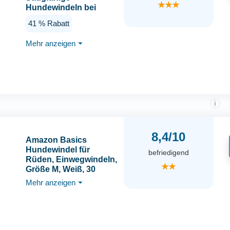
★★★
Hundewindeln bei
Inkontinenz &
41 % Rabatt
Läufigkeit - 12 St. mit
Gummizug für mehr
Mehr anzeigen
⏷
Komfort, 28-40 cm
Taillenumfang - 23632
i
8,4/10
Amazon Basics
Hundewindel für
befriedigend
Rüden, Einwegwindeln,
★★
Größe M, Weiß, 30
Stück
Mehr anzeigen
⏷