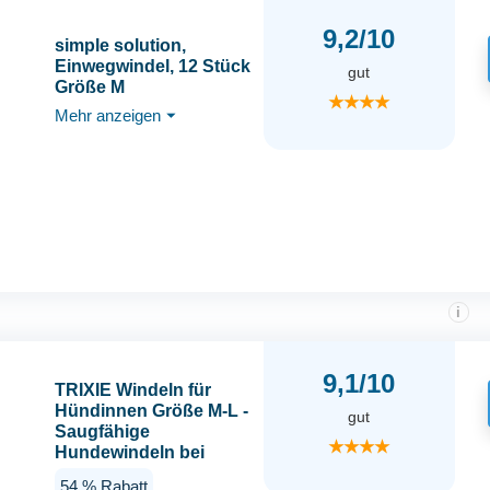
9,2/10
simple solution,
Einwegwindel, 12 Stück
gut
Größe M
★★★★
Mehr anzeigen
⏷
i
9,1/10
TRIXIE Windeln für
Hündinnen Größe M-L -
gut
Saugfähige
★★★★
Hundewindeln bei
Inkontinenz &
54 % Rabatt