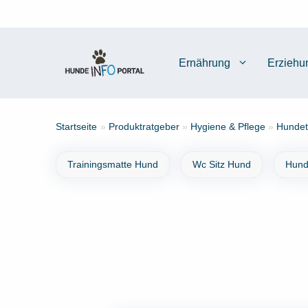
Zum
Inhalt
springen
Ernährung
Erziehu
Startseite
»
Produktratgeber
»
Hygiene & Pflege
»
Hundeto
Trainingsmatte Hund
Wc Sitz Hund
Hund