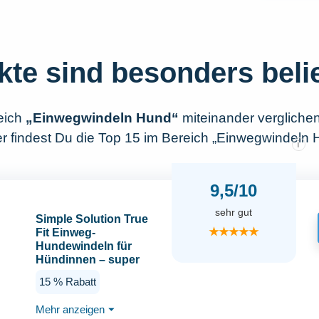
kte sind besonders beli
eich
„Einwegwindeln Hund“
miteinander vergliche
r findest Du die Top 15 im Bereich „Einwegwindeln 
i
9,5/10
sehr gut
Simple Solution True
★★★★★
Fit Einweg-
Hundewindeln für
Hündinnen – super
saugfähig mit
15 % Rabatt
Nässeindikator – L/XL
(Taille 45,7–68,6 cm) –
Mehr anzeigen
⏷
30 Stück