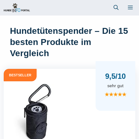
Zum
Me
Inhalt
springen
Hundetütenspender – Die 15
besten Produkte im
Vergleich
9,5/10
BESTSELLER
sehr gut
★★★★★