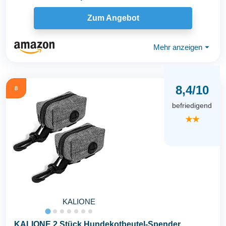
Karabiner, kompatibel mit...
Zum Angebot
Mehr anzeigen
⏷
8,4/10
8
befriedigend
★★
KALIONE
KALIONE 2 Stück Hundekotbeutel-Spender,