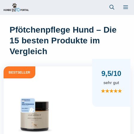
Zum
Me
Inhalt
springen
Pfötchenpflege Hund – Die
15 besten Produkte im
Vergleich
9,5/10
BESTSELLER
sehr gut
★★★★★