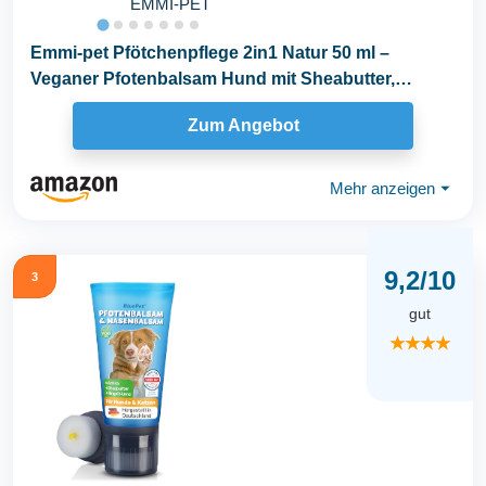
EMMI-PET
Emmi-pet Pfötchenpflege 2in1 Natur 50 ml –
Veganer Pfotenbalsam Hund mit Sheabutter,
Kokosöl...
Zum Angebot
Mehr anzeigen
⏷
9,2/10
3
gut
★★★★