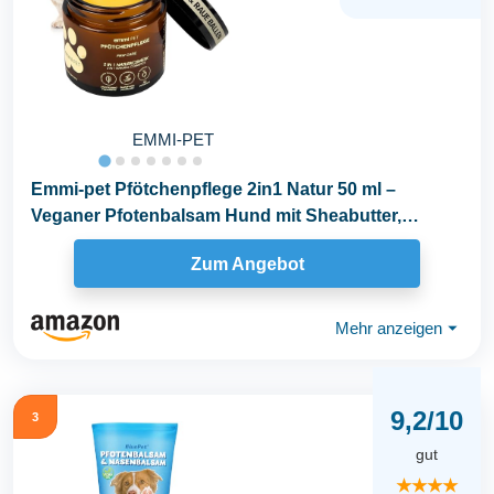
EMMI-PET
Emmi-pet Pfötchenpflege 2in1 Natur 50 ml –
Veganer Pfotenbalsam Hund mit Sheabutter,
Kokosöl...
Zum Angebot
Mehr anzeigen
⏷
9,2/10
3
gut
★★★★