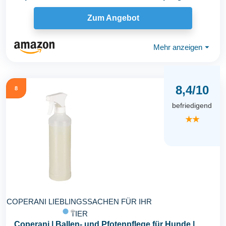
Mit...
Zum Angebot
Mehr anzeigen
⏷
8,4/10
8
befriedigend
★★
COPERANI LIEBLINGSSACHEN FÜR IHR
TIER
Coperani | Ballen- und Pfotenpflege für Hunde |