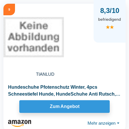
8,3/10
9
befriedigend
★★
TIANLUD
Hundeschuhe Pfotenschutz Winter, 4pcs
Schneestiefel Hunde, HundeSchuhe Anti Rutsch,
rutschfest und...
Zum Angebot
Mehr anzeigen
⏷