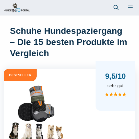
Zum
Me
Inhalt
springen
Schuhe Hundespaziergang
– Die 15 besten Produkte im
Vergleich
9,5/10
BESTSELLER
sehr gut
★★★★★