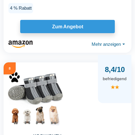
Gummisohle...
4 % Rabatt
Zum Angebot
Mehr anzeigen
⏷
8,4/10
8
befriedigend
★★