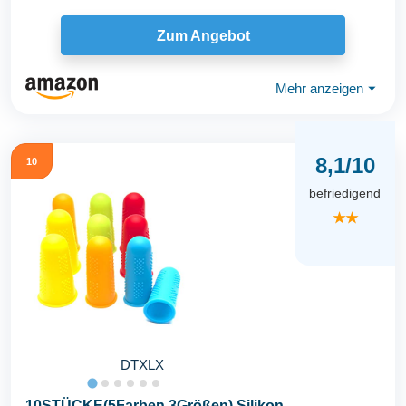
Zum Angebot
Mehr anzeigen
⏷
8,1/10
10
befriedigend
★★
DTXLX
10STÜCKE(5Farben,3Größen) Silikon-