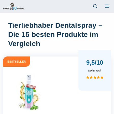
Zum
Me
Inhalt
springen
Tierliebhaber Dentalspray –
Die 15 besten Produkte im
Vergleich
9,5/10
BESTSELLER
sehr gut
★★★★★