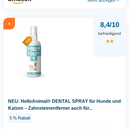
Mehr anzeigen
⏷
8,4/10
8
befriedigend
★★
NEU: HelloAnimal® DENTAL SPRAY für Hunde und
Katzen – Zahnsteinentferner auch für...
5 % Rabatt