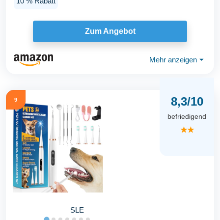
10 % Rabatt
Zum Angebot
Mehr anzeigen
⏷
8,3/10
9
befriedigend
★★
SLE