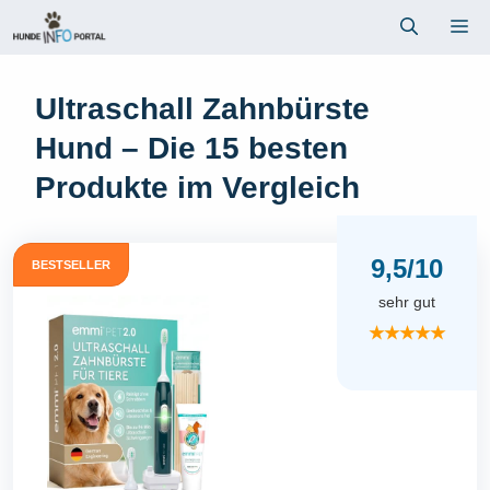
Zum
Me
Inhalt
springen
Ultraschall Zahnbürste
Hund – Die 15 besten
Produkte im Vergleich
9,5/10
BESTSELLER
sehr gut
★★★★★