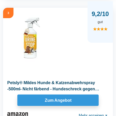
9,2/10
3
gut
★★★★
Petsly® Mildes Hunde & Katzenabwehrspray
-500ml- Nicht färbend - Hundeschreck gegen
Urinieren...
Zum Angebot
Mehr anzeigen
⏷