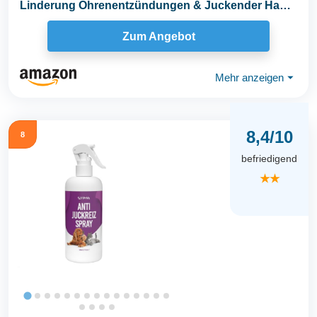
Linderung Ohrenentzündungen & Juckender Haut -
Stoppt...
Zum Angebot
Mehr anzeigen
⏷
8,4/10
8
befriedigend
★★