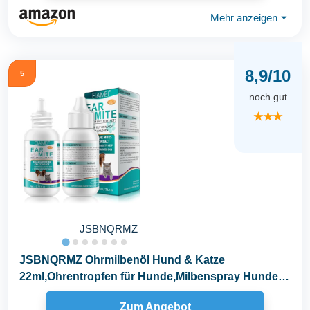
Mehr anzeigen
⏷
8,9/10
5
noch gut
★★★
JSBNQRMZ
JSBNQRMZ Ohrmilbenöl Hund & Katze
22ml,Ohrentropfen für Hunde,Milbenspray Hunde
Sanfte Pflege bei...
Zum Angebot