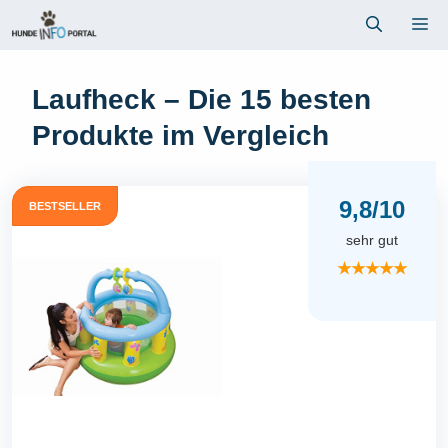
Zum
Me
Inhalt
springen
Laufheck – Die 15 besten
Produkte im Vergleich
9,8/10
BESTSELLER
sehr gut
★★★★★