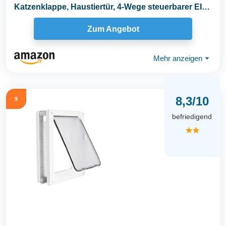
Katzenklappe, Haustiertür, 4-Wege steuerbarer EIN-
und...
Zum Angebot
Mehr anzeigen
⏷
8,3/10
9
befriedigend
★★