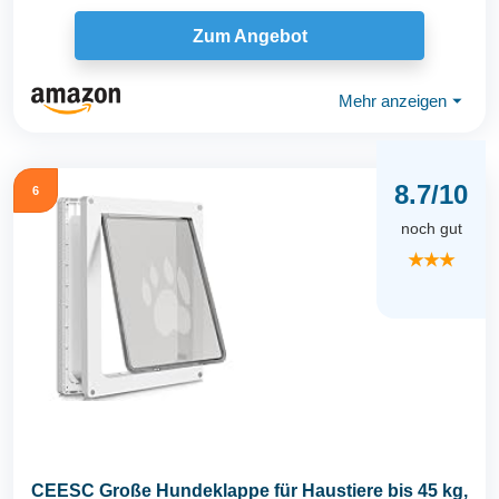
Zum Angebot
Mehr anzeigen
⏷
8.7/10
6
noch gut
★★★
CEESC Große Hundeklappe für Haustiere bis 45 kg,