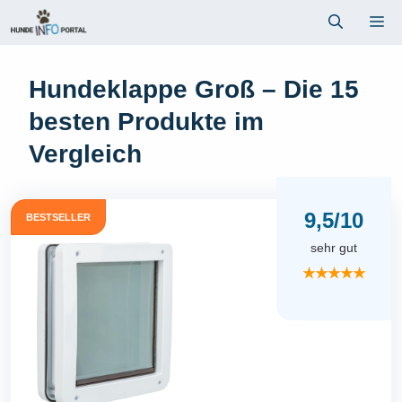
Zum
Me
Inhalt
springen
Hundeklappe Groß – Die 15
besten Produkte im
Vergleich
9,5/10
BESTSELLER
sehr gut
★★★★★