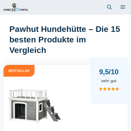
Zum
Me
Inhalt
springen
Pawhut Hundehütte – Die 15
besten Produkte im
Vergleich
9,5/10
BESTSELLER
sehr gut
★★★★★