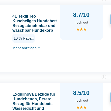
8.7/10
4L Textil Teo
Kuscheliges Hundebett
noch gut
Bezug abnehmbar und
★★★
waschbar Hundekorb
mittelgroße Hunde
10 % Rabatt
Hundekissen flauschig
Hundekörbchen
Mehr anzeigen
⏷
Hundesofa
(Ersatzbezug(100x80
cm), Braun)
i
8.5/10
Exquilnova Bezüge für
Hundebetten, Ersatz
noch gut
Bezug für Hundebett,
★★★
Wasserdicht und