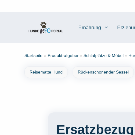
Zum
Inhalt
springen
Ernährung
Erziehu
Startseite
»
Produktratgeber
»
Schlafplätze & Möbel
»
Hun
Reisematte Hund
Rückenschonender Sessel
Ersatzbezug