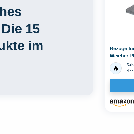
ches
 Die 15
ukte im
Bezüge fü
Weicher P
Abnehmbar
Sehr
dies