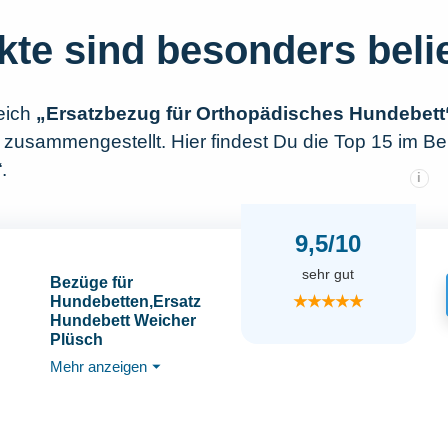
kte sind besonders beli
eich
„Ersatzbezug für Orthopädisches Hundebett
zusammengestellt. Hier findest Du die Top 15 im Be
.
i
9,5/10
sehr gut
Bezüge für
★★★★★
Hundebetten,Ersatz
Hundebett Weicher
Plüsch
Bezug,Wasserdicht
Mehr anzeigen
⏷
Waschbar Abnehmbare
Bezug für Haustier
Hundekissen
(M:91x69x15 cm)