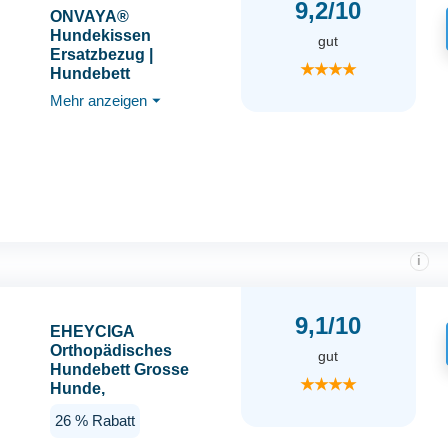
9,2/10
ONVAYA®
Hundekissen
gut
Ersatzbezug |
★★★★
Hundebett
Wechselbezug |
Mehr anzeigen
⏷
hygienisch | Bezug auf
95 Grad waschbar |
strapazierfähiges
Material | Größe S |
Grau
i
9,1/10
EHEYCIGA
Orthopädisches
gut
Hundebett Grosse
★★★★
Hunde,
106.5x76x18.5cm,
26 % Rabatt
Memory Foam
Waschbar und