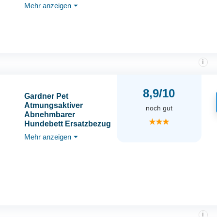
Mehr anzeigen
⏷
Wasserdicht
Hundekorb mit 4
Rändern, Hundesofa
Hundecouch
rutschfest, Grau
i
8,9/10
Gardner Pet
Atmungsaktiver
noch gut
Abnehmbarer
★★★
Hundebett Ersatzbezug
für Outdoor
Mehr anzeigen
⏷
Hundeliege, Geeignet
für Größe M, Grau
i