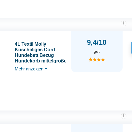
i
9,4/10
4L Textil Molly
Kuscheliges Cord
gut
Hundebett Bezug
★★★★
Hundekorb mittelgroße
Hunde Hundekissen
Mehr anzeigen
⏷
Hundekörbchen
Hundesofa
(Ersatzbezug(80x60
cm, Beige)
i