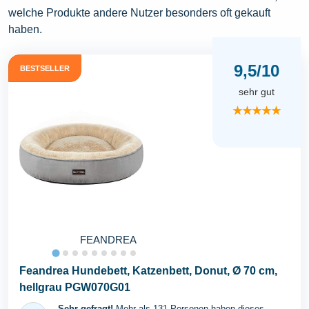
welche Produkte andere Nutzer besonders oft gekauft
haben.
9,5/10
BESTSELLER
sehr gut
★★★★★
FEANDREA
Feandrea Hundebett, Katzenbett, Donut, Ø 70 cm,
hellgrau PGW070G01
Sehr gefragt!
Mehr als 131 Personen haben dieses