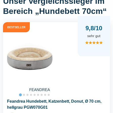
Unser Vergleichssieger im
Bereich „Hundebett 70cm“
9,8/10
BESTSELLER
sehr gut
★★★★★
FEANDREA
Feandrea Hundebett, Katzenbett, Donut, Ø 70 cm,
hellgrau PGW070G01