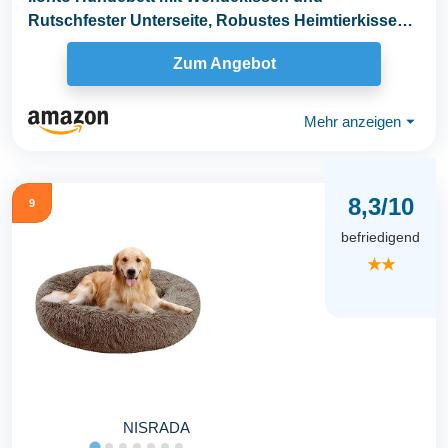
Rutschfester Unterseite, Robustes Heimtierkissen
mit tiefem...
Zum Angebot
Mehr anzeigen
⏷
8,3/10
9
befriedigend
★★
NISRADA