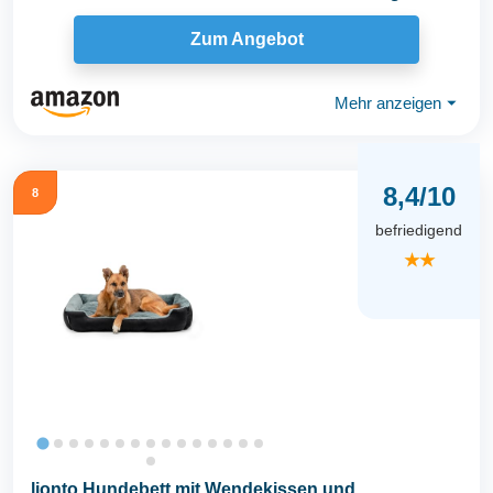
Zum Angebot
Mehr anzeigen
⏷
8,4/10
8
befriedigend
★★
lionto Hundebett mit Wendekissen und