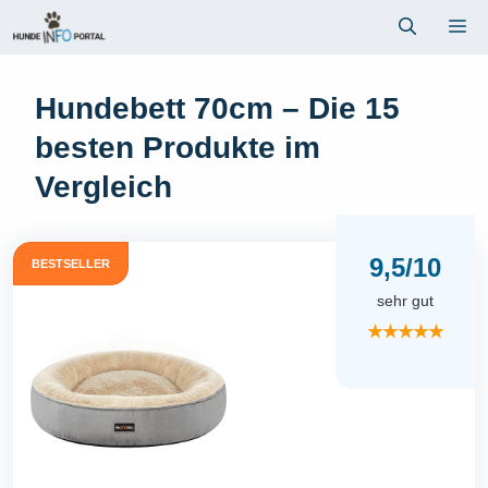
Zum
Me
Inhalt
springen
Hundebett 70cm – Die 15
besten Produkte im
Vergleich
9,5/10
BESTSELLER
sehr gut
★★★★★