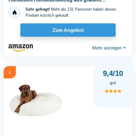
Kuschelplüsch Bezüge...
Sehr gefragt!
Mehr als 131 Personen haben dieses
Produkt kürzlich gekauft.
Zum Angebot
Mehr anzeigen
⏷
9,4/10
2
gut
★★★★