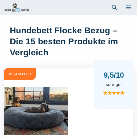
Zum
Me
Inhalt
springen
Hundebett Flocke Bezug –
Die 15 besten Produkte im
Vergleich
9,5/10
BESTSELLER
sehr gut
★★★★★