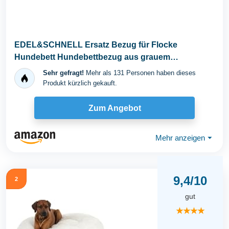
EDEL&SCHNELL Ersatz Bezug für Flocke
Hundebett Hundebettbezug aus grauem
Kuschelplüsch Bezüge...
Sehr gefragt!
Mehr als 131 Personen haben dieses
Produkt kürzlich gekauft.
Zum Angebot
Mehr anzeigen
⏷
9,4/10
2
gut
★★★★