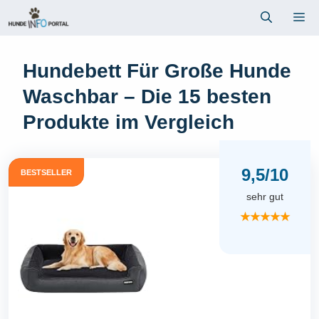
Zum
Me
Inhalt
springen
Hundebett Für Große Hunde
Waschbar – Die 15 besten
Produkte im Vergleich
9,5/10
BESTSELLER
sehr gut
★★★★★