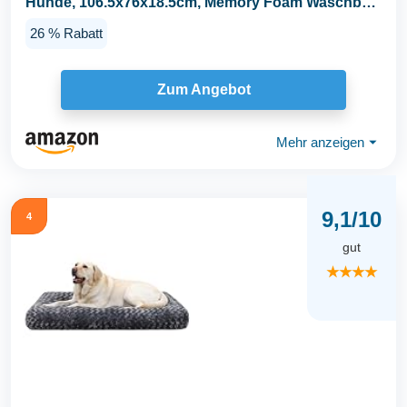
Hunde, 106.5x76x18.5cm, Memory Foam Waschbar
und...
26 % Rabatt
Zum Angebot
Mehr anzeigen
⏷
9,1/10
4
gut
★★★★