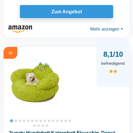
Zum Angebot
Mehr anzeigen
⏷
8,1/10
10
befriedigend
★★
Jiupety Hundebett Katzenbett Flauschig, Donut