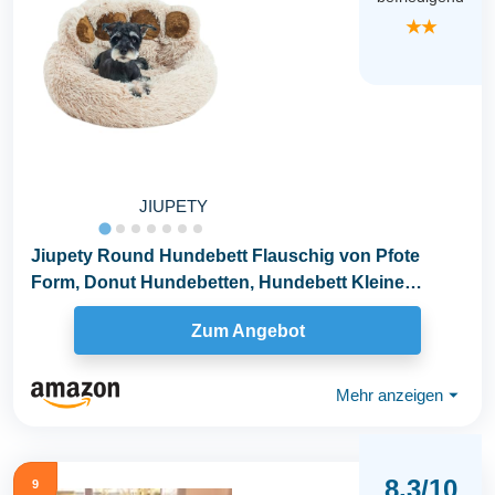
★★
JIUPETY
Jiupety Round Hundebett Flauschig von Pfote
Form, Donut Hundebetten, Hundebett Kleine
Hunde Größe...
Zum Angebot
Mehr anzeigen
⏷
8,3/10
9