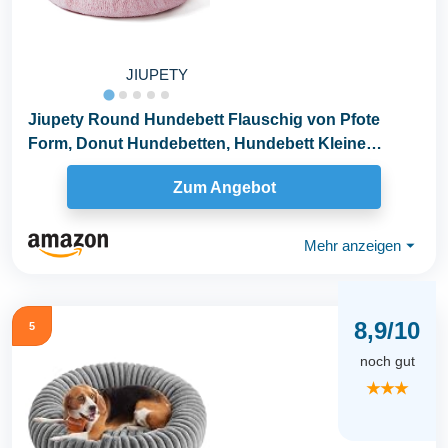
JIUPETY
Jiupety Round Hundebett Flauschig von Pfote
Form, Donut Hundebetten, Hundebett Kleine
Hunde Größe...
Zum Angebot
Mehr anzeigen
⏷
8,9/10
5
noch gut
★★★