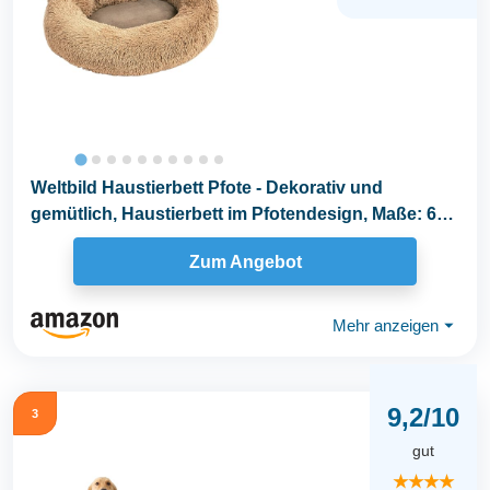
Weltbild Haustierbett Pfote - Dekorativ und
gemütlich, Haustierbett im Pfotendesign, Maße: 66
x...
Zum Angebot
Mehr anzeigen
⏷
9,2/10
3
gut
★★★★