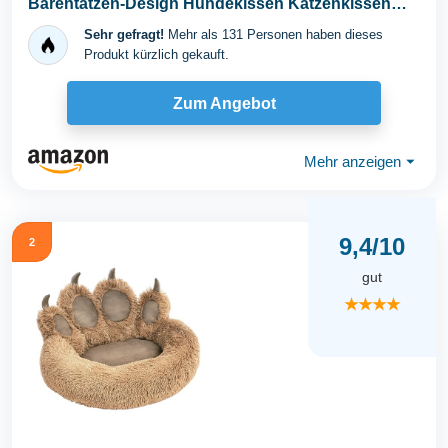
Bärentatzen-Design Hundekissen Katzenkissen
Waschbar...
Sehr gefragt!
Mehr als 131 Personen haben dieses
Produkt kürzlich gekauft.
Zum Angebot
Mehr anzeigen
⏷
9,4/10
2
gut
★★★★