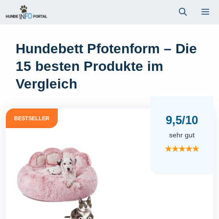
Zum
Me
Inhalt
springen
Hundebett Pfotenform – Die
15 besten Produkte im
Vergleich
9,5/10
BESTSELLER
sehr gut
★★★★★