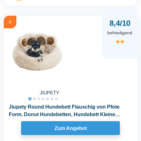
8,4/10
8
befriedigend
★★
JIUPETY
Jiupety Round Hundebett Flauschig von Pfote
Form, Donut Hundebetten, Hundebett Kleine
Hunde Größe...
Zum Angebot