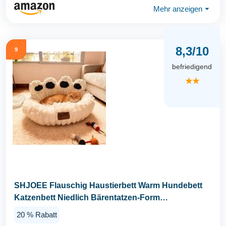
Mehr anzeigen
⏷
8,3/10
9
befriedigend
★★
SHJOEE Flauschig Haustierbett Warm Hundebett
Katzenbett Niedlich Bärentatzen-Form
Hundekissen...
20 % Rabatt