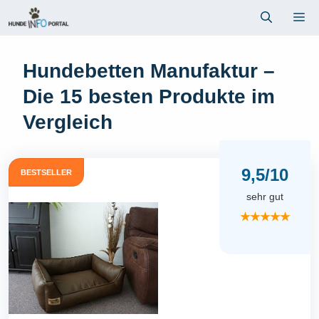
Zum
Me
Inhalt
springen
Hundebetten Manufaktur –
Die 15 besten Produkte im
Vergleich
9,5/10
BESTSELLER
sehr gut
★★★★★