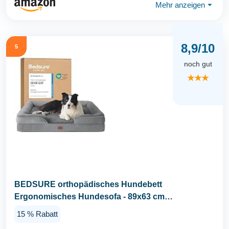
Mehr anzeigen
⏷
8,9/10
5
noch gut
★★★
BEDSURE orthopädisches Hundebett
Ergonomisches Hundesofa - 89x63 cm
Hundecouch mit eierförmiger...
15 % Rabatt