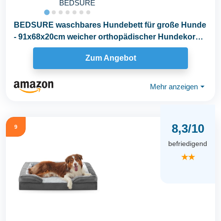
BEDSURE
BEDSURE waschbares Hundebett für große Hunde
- 91x68x20cm weicher orthopädischer Hundekorb
mit...
Zum Angebot
Mehr anzeigen
⏷
8,3/10
9
befriedigend
★★