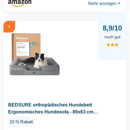
Mehr anzeigen
⏷
8,9/10
5
noch gut
★★★
BEDSURE orthopädisches Hundebett
Ergonomisches Hundesofa - 89x63 cm
Hundecouch mit eierförmiger...
15 % Rabatt