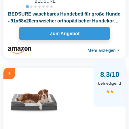
BEDSURE
BEDSURE waschbares Hundebett für große Hunde
- 91x68x20cm weicher orthopädischer Hundekorb
mit...
Zum Angebot
Mehr anzeigen
⏷
8,3/10
9
befriedigend
★★