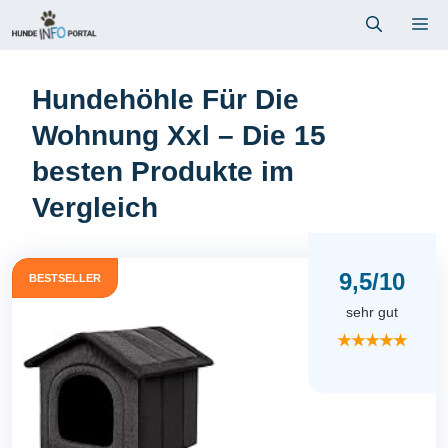
Zum
Me
Inhalt
springen
Hundehöhle Für Die
Wohnung Xxl – Die 15
besten Produkte im
Vergleich
9,5/10
BESTSELLER
sehr gut
★★★★★