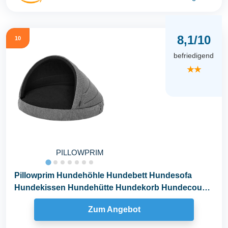
8,1/10
10
befriedigend
★★
PILLOWPRIM
Pillowprim Hundehöhle Hundebett Hundesofa
Hundekissen Hundehütte Hundekorb Hundecouch
Ruheplatz...
Zum Angebot