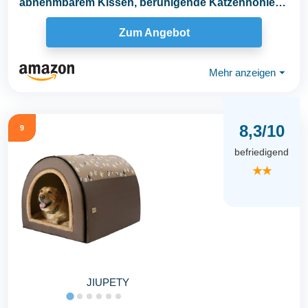
abnehmbarem Kissen, beruhigende Katzenhöhle
zur...
Zum Angebot
Mehr anzeigen
⏷
8,3/10
9
befriedigend
★★
JIUPETY