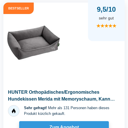
9,5/10
BESTSELLER
sehr gut
★★★★★
HUNTER Orthopädisches/Ergonomisches
Hundekissen Merida mit Memoryschaum, Kann
eine gelenk- und...
Sehr gefragt!
Mehr als 131 Personen haben dieses
Produkt kürzlich gekauft.
Zum Angebot