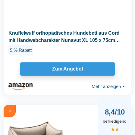
Knuffelwuff orthopädisches Hundebett aus Cord
mit Handwebcharakter Nunavut XL 105 x 75cm
Braun...
5 % Rabatt
Zum Angebot
Mehr anzeigen
⏷
8,4/10
8
befriedigend
★★