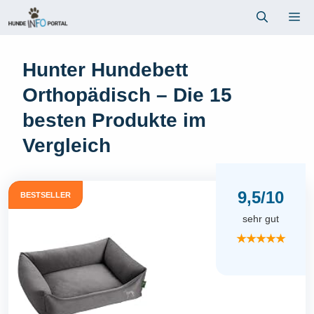
Zum
Me
Inhalt
springen
Hunter Hundebett
Orthopädisch – Die 15
besten Produkte im
Vergleich
9,5/10
BESTSELLER
sehr gut
★★★★★