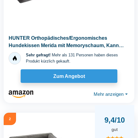
HUNTER Orthopädisches/Ergonomisches
Hundekissen Merida mit Memoryschaum, Kann
eine gelenk- und...
Sehr gefragt!
Mehr als 131 Personen haben dieses
Produkt kürzlich gekauft.
Zum Angebot
Mehr anzeigen
⏷
9,4/10
2
gut