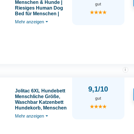
Menschen & Hunde |
gut
Riesiges Human Dog
★★★★
Bed für Menschen |
Warmes & bequemes
Mehr anzeigen
⏷
Beanbag Bed |
Hundebett für
Menschen & Haustiere
in Menschengröße für
Erwachsene | Bezug
abnehmbar | Blau
i
9,1/10
Jolitac 6XL Hundebett
Menschliche Größe,
gut
Waschbar Katzenbett
★★★★
Hundekorb, Menschen
Haustierbett für Sie und
Mehr anzeigen
⏷
Ihr Haustier,
Beruhigendes
Hundekissen für Extra