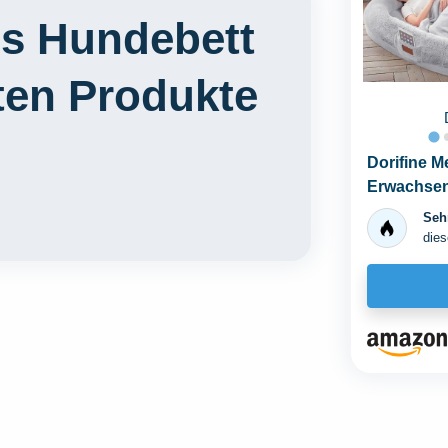
s Hundebett
ten Produkte
Dorifine M
Erwachsen
Sitzsack-Be
Sehr
dies