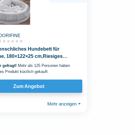
DORIFINE
enschliches Hundebett für
e, 180×122×25 cm,Riesiges
tt mit Decke...
 gefragt!
Mehr als 125 Personen haben
es Produkt kürzlich gekauft.
Zum Angebot
Mehr anzeigen
⏷