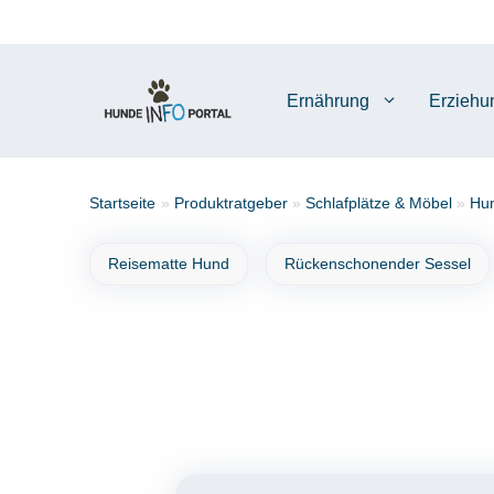
Zum
Inhalt
springen
Ernährung
Erziehu
Startseite
»
Produktratgeber
»
Schlafplätze & Möbel
»
Hun
Reisematte Hund
Rückenschonender Sessel