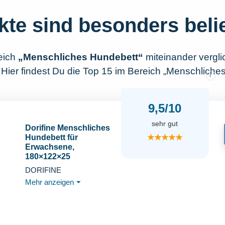
kte sind besonders beli
eich
„Menschliches Hundebett“
miteinander vergl
 Hier findest Du die Top 15 im Bereich „Menschliche
i
9,5/10
sehr gut
Dorifine Menschliches
★★★★★
Hundebett für
Erwachsene,
180×122×25
cm,Riesiges Sitzsack-
DORIFINE
Bett mit Decke,
Mehr anzeigen
⏷
Waschbares Kunstpelz
Nap Oval Bett,
Abnehmbares großes
Memory Foam
Menschliches