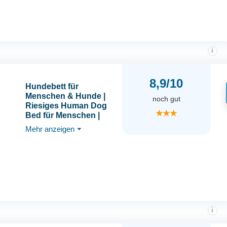
Große Hunde
185x110x35cm, Grau
i
8,9/10
Hundebett für
Menschen & Hunde |
noch gut
Riesiges Human Dog
★★★
Bed für Menschen |
Warmes & bequemes
Mehr anzeigen
⏷
Beanbag Bed |
Hundebett für
Menschen & Haustiere
in Menschengröße |
Decke Inklusive &
Abnehmbarer Bezug |
Grau
i