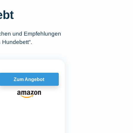
ebt
ichen und Empfehlungen
s Hundebett“.
Zum Angebot