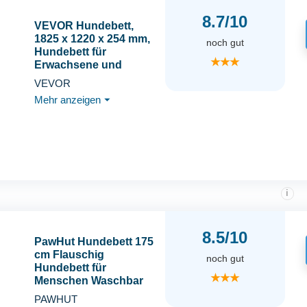
8.7/10
VEVOR Hundebett,
1825 x 1220 x 254 mm,
noch gut
Hundebett für
★★★
Erwachsene und
Haustiere, Hundebett in
VEVOR
Menschengröße mit
Mehr anzeigen
⏷
waschbarem
Kunstkaninchenfell,
orthopädischem
Eierschaum,
Aufbewahrungstasche,
grau
i
8.5/10
PawHut Hundebett 175
cm Flauschig
noch gut
Hundebett für
★★★
Menschen Waschbar
Hundekissen
PAWHUT
Orthopädisch