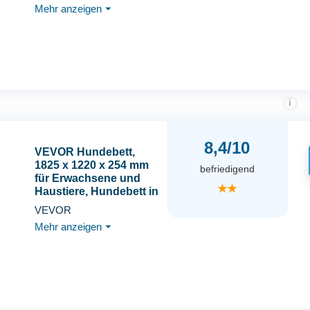
Mehr anzeigen
⏷
Haustierbett mit
Haltegriff, Plüsch,
Dunkelgrau
i
8,4/10
VEVOR Hundebett,
1825 x 1220 x 254 mm
befriedigend
für Erwachsene und
★★
Haustiere, Hundebett in
Menschengröße mit
VEVOR
waschbarem
Mehr anzeigen
⏷
Kunstkaninchenfell,
orthopädischem
Eierschaum,
Aufbewahrungstasche,
braun