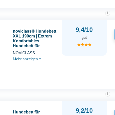
Hundebett Grau
i
9,4/10
noviclass® Hundebett
XXL 190cm | Extrem
gut
Komfortables
★★★★
Hundebett für
Menschen | Für Grosse
NOVICLASS
Hunde | Memory-Foam
Mehr anzeigen
⏷
Orthopädische
Matratze | Mit Decke
und Kissen | Waschbar
i
9,2/10
Hundebett für