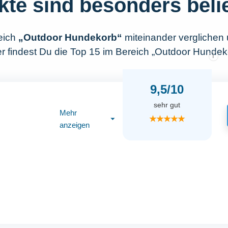
kte sind besonders beli
eich
„Outdoor Hundekorb“
miteinander verglichen
r findest Du die Top 15 im Bereich „Outdoor Hundek
i
9,5/10
sehr gut
Mehr
★★★★★
⏷
anzeigen