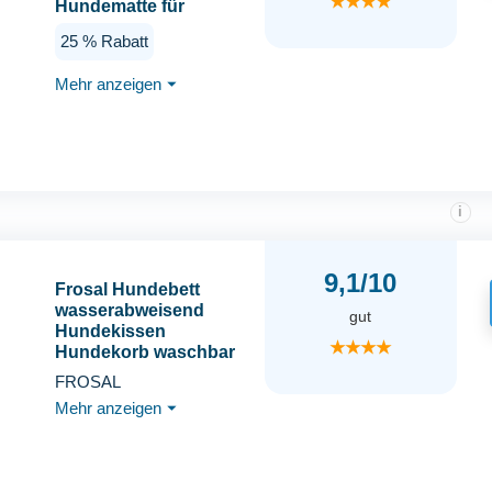
★★★★
Hundematte für
Unterwegs, Antistatik,
25 % Rabatt
Hygienisch, Faltbares
Hundebett, Große
Mehr anzeigen
⏷
Reisedecke für
Haustier 110x68 cm
(Braun/Blau)
i
9,1/10
Frosal Hundebett
wasserabweisend
gut
Hundekissen
★★★★
Hundekorb waschbar
Hundematratze Bett
FROSAL
Hund Hundekörbchen
Mehr anzeigen
⏷
Größe M, L, XL (L - 83
cm x 69 cm)