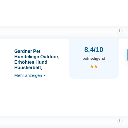
(90x81x86cm)
i
8,4/10
Gardner Pet
Hundeliege Outdoor,
befriedigend
Erhöhtes Hund
★★
Haustierbett,
Kühlendes Hundebett
Mehr anzeigen
⏷
für Draußen,
Haustierliege Waschbar
und Robuster mit guter
Luftzirkulation, Grau, S,
88 x 55,5 x 31 cm
i