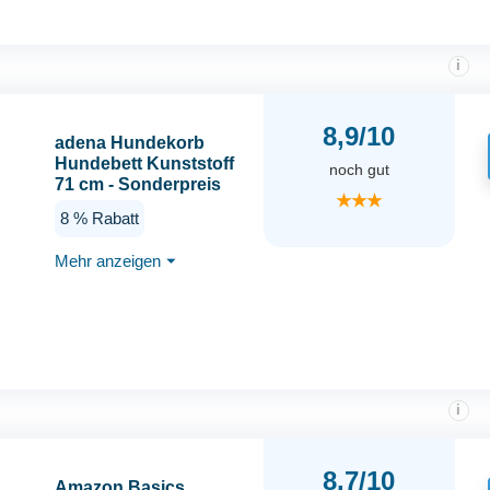
i
8,9/10
adena Hundekorb
Hundebett Kunststoff
noch gut
71 cm - Sonderpreis
★★★
8 % Rabatt
Mehr anzeigen
⏷
i
8.7/10
Amazon Basics