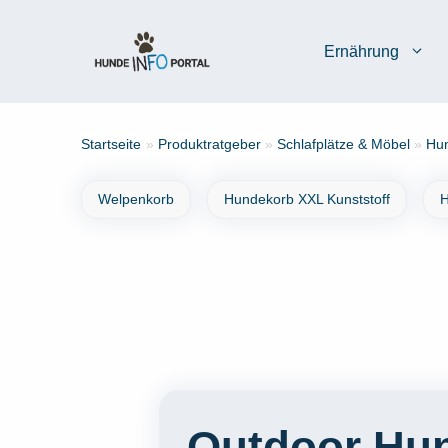
Zum
Inhalt
Ernährung
springen
Startseite
»
Produktratgeber
»
Schlafplätze & Möbel
»
Hun
Welpenkorb
Hundekorb XXL Kunststoff
H
Outdoor Hun