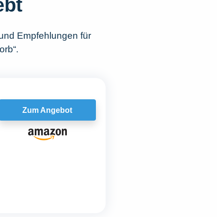
ebt
 und Empfehlungen für
orb“.
Zum Angebot