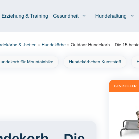
Erziehung & Training
Gesundheit
Hundehaltung
dekörbe & -betten
»
Hundekörbe
»
Outdoor Hundekorb – Die 15 beste
undekorb für Mountainbike
Hundekörbchen Kunststoff
H
BESTSELLER
dekorb – Die