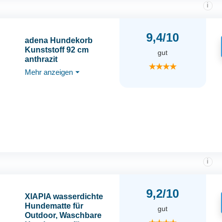
i
9,4/10
adena Hundekorb
Kunststoff 92 cm
gut
anthrazit
★★★★
Mehr anzeigen
⏷
i
9,2/10
XIAPIA wasserdichte
Hundematte für
gut
Outdoor, Waschbare