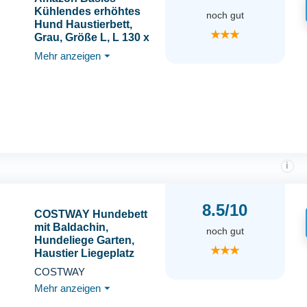
Kühlendes erhöhtes
noch gut
Hund Haustierbett,
★★★
Grau, Größe L, L 130 x
B 80 x H 19 cm
Mehr anzeigen
⏷
i
8.5/10
COSTWAY Hundebett
mit Baldachin,
noch gut
Hundeliege Garten,
★★★
Haustier Liegeplatz
draußen, Hundesofa
COSTWAY
Schlafplatz Outdoor,
Mehr anzeigen
⏷
Haustierbett Hund,
Katzenliege Katzenbett