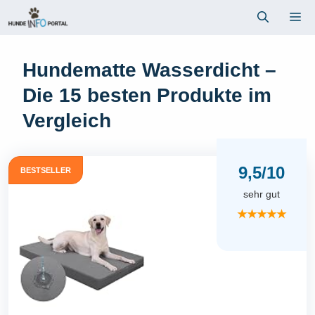
Zum
Me
Inhalt
springen
Hundematte Wasserdicht –
Die 15 besten Produkte im
Vergleich
9,5/10
BESTSELLER
sehr gut
★★★★★