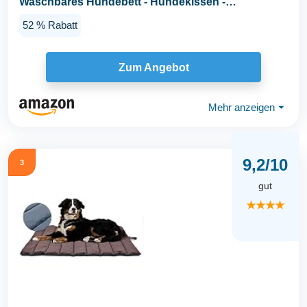
Waschbares Hundebett - Hundekissen -
Wasserdicht...
52 % Rabatt
Zum Angebot
Mehr anzeigen
⏷
9,2/10
3
gut
★★★★