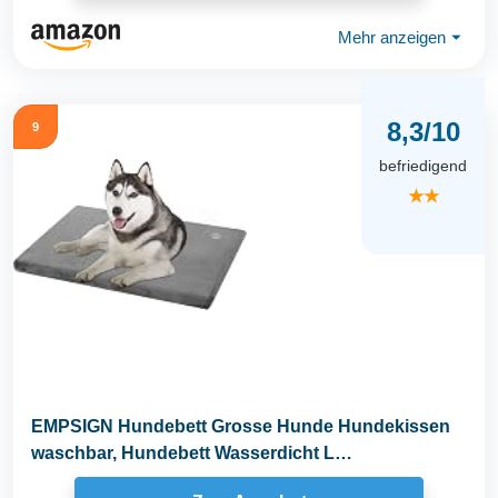
Mehr anzeigen
⏷
8,3/10
9
befriedigend
★★
EMPSIGN Hundebett Grosse Hunde Hundekissen
waschbar, Hundebett Wasserdicht L
89x56cmx7.6cm...