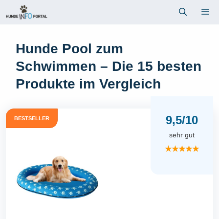
Zum
Me
Inhalt
springen
Hunde Pool zum
Schwimmen – Die 15 besten
Produkte im Vergleich
9,5/10
BESTSELLER
sehr gut
★★★★★