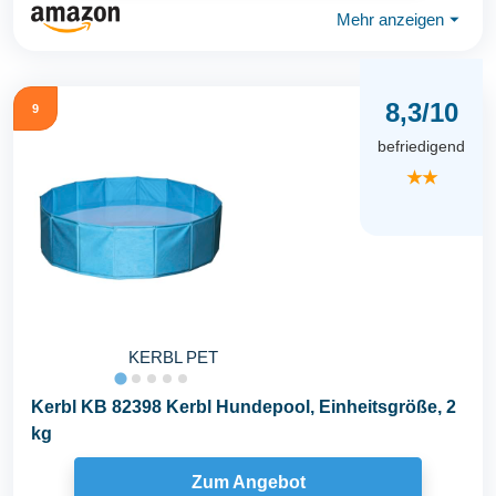
Mehr anzeigen
⏷
8,3/10
9
befriedigend
★★
KERBL PET
Kerbl KB 82398 Kerbl Hundepool, Einheitsgröße, 2
kg
Zum Angebot