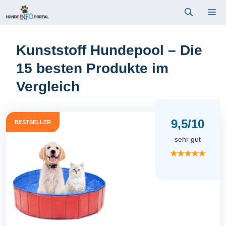
Zum
Me
Inhalt
springen
Kunststoff Hundepool – Die
15 besten Produkte im
Vergleich
9,5/10
BESTSELLER
sehr gut
★★★★★