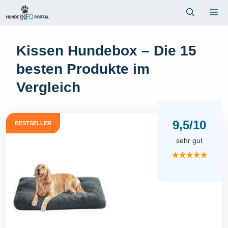
Zum
Me
Inhalt
springen
Kissen Hundebox – Die 15
besten Produkte im
Vergleich
9,5/10
BESTSELLER
sehr gut
★★★★★