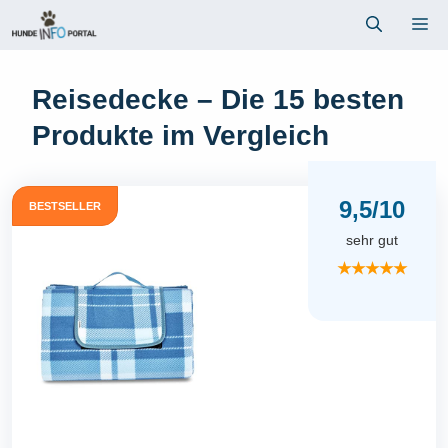
Zum
Me
Inhalt
springen
Reisedecke – Die 15 besten
Produkte im Vergleich
9,5/10
BESTSELLER
sehr gut
★★★★★