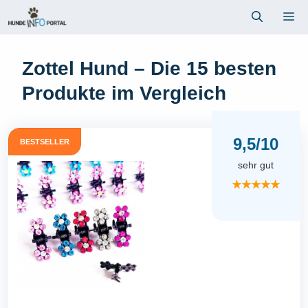
Zum
Me
Inhalt
springen
Zottel Hund – Die 15 besten
Produkte im Vergleich
9,5/10
BESTSELLER
sehr gut
★★★★★