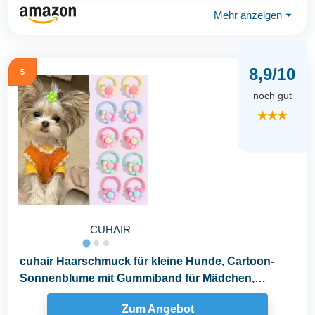
Mehr anzeigen
⏷
8,9/10
5
noch gut
★★★
CUHAIR
cuhair Haarschmuck für kleine Hunde, Cartoon-
Sonnenblume mit Gummiband für Mädchen,
Welpen...
Zum Angebot