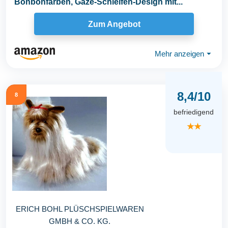
Bonbonfarben, Gaze-Schleifen-Design mit...
Zum Angebot
Mehr anzeigen
⏷
8,4/10
8
befriedigend
★★
ERICH BOHL PLÜSCHSPIELWAREN
GMBH & CO. KG.