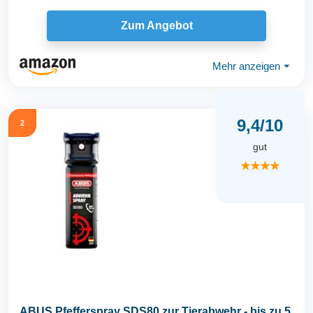
Zum Angebot
Mehr anzeigen
⏷
9,4/10
2
gut
★★★★
ABUS Pfefferspray SDS80 zur Tierabwehr - bis zu 5