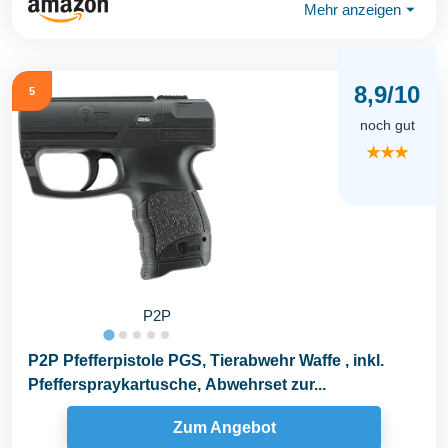
Mehr anzeigen
⏷
8,9/10
5
noch gut
★★★
P2P
P2P Pfefferpistole PGS, Tierabwehr Waffe , inkl.
Pfefferspraykartusche, Abwehrset zur...
Zum Angebot