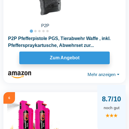
P2P
P2P Pfefferpistole PGS, Tierabwehr Waffe , inkl.
Pfefferspraykartusche, Abwehrset zur...
Zum Angebot
Mehr anzeigen
⏷
8.7/10
6
noch gut
★★★