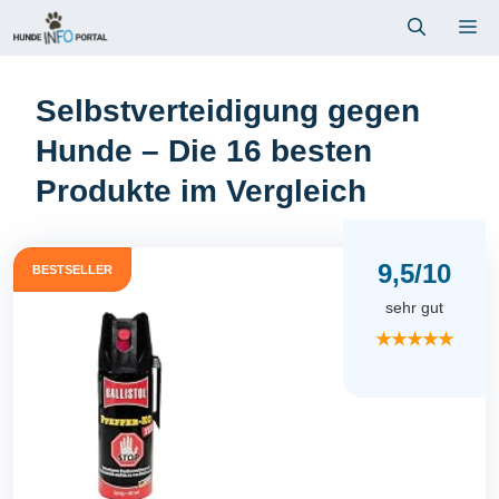
Zum
Me
Inhalt
springen
Selbstverteidigung gegen
Hunde – Die 16 besten
Produkte im Vergleich
9,5/10
BESTSELLER
sehr gut
★★★★★