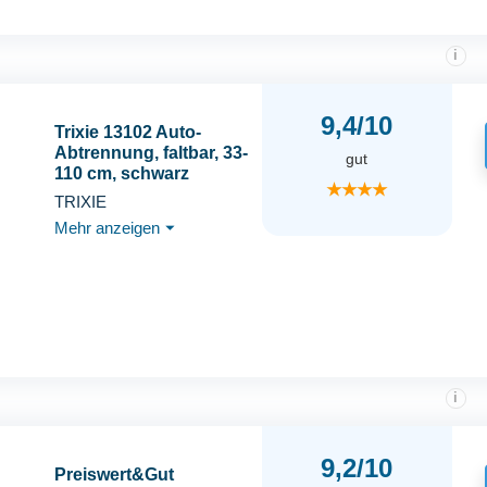
i
9,4/10
Trixie 13102 Auto-
Abtrennung, faltbar, 33-
gut
110 cm, schwarz
★★★★
TRIXIE
Mehr anzeigen
⏷
i
9,2/10
Preiswert&Gut