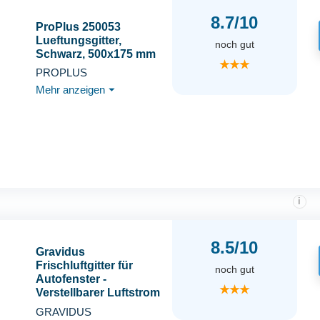
8.7/10
ProPlus 250053
Lueftungsgitter,
noch gut
Schwarz, 500x175 mm
★★★
PROPLUS
Mehr anzeigen
⏷
i
8.5/10
Gravidus
Frischluftgitter für
noch gut
Autofenster -
★★★
Verstellbarer Luftstrom
für Haustiere im Auto -
GRAVIDUS
Sicher und Stabil -