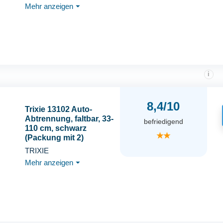
Mehr anzeigen
⏷
Einfach Montage
Polypropylen Material
i
8,4/10
Trixie 13102 Auto-
Abtrennung, faltbar, 33-
befriedigend
110 cm, schwarz
★★
(Packung mit 2)
TRIXIE
Mehr anzeigen
⏷