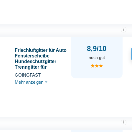
Autos
i
8,9/10
Frischluftgitter für Auto
Fensterscheibe
noch gut
Hundeschutzgitter
★★★
Trenngitter für
Seitenscheibe Schwarz
GOINGFAST
Mehr anzeigen
⏷
i