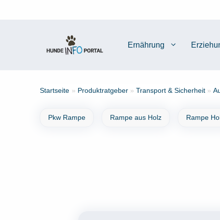
Zum
Inhalt
springen
Ernährung
Erziehu
Startseite
»
Produktratgeber
»
Transport & Sicherheit
»
Au
Pkw Rampe
Rampe aus Holz
Rampe Ho