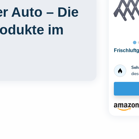
er Auto – Die
rodukte im
Frischluftg
Sehr
dies