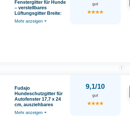
Fenstergitter für Hunde
gut
– verstellbares
★★★★
Lüftungsgitter Breite:
24-70cm Höhe: 23-7cm,
Mehr anzeigen
⏷
Autozubehör für
frische Luft im PKW,
sicherer Halt ohne
Werkzeug
i
9,1/10
Fudajo
Hundeschutzgitter für
gut
Autofenster 17,7 x 24
★★★★
cm, ausziehbares
Lüftungsgitter,
Mehr anzeigen
⏷
Frischluftgitter für
Haustiere, Fenstergitter
schwarz, Gitter für