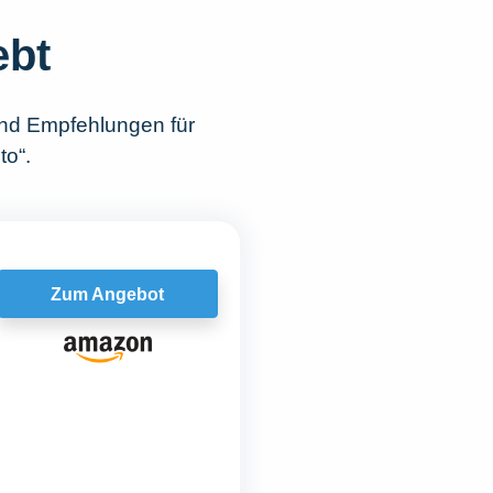
ebt
und Empfehlungen für
to“.
Zum Angebot