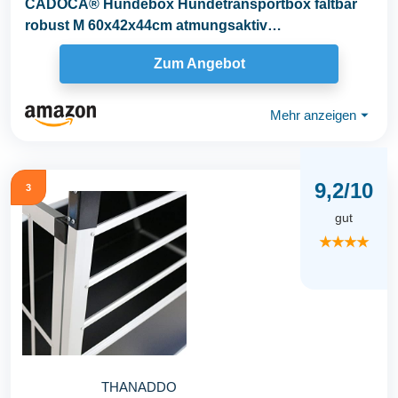
CADOCA® Hundebox Hundetransportbox faltbar
robust M 60x42x44cm atmungsaktiv
Transporttasche...
Zum Angebot
Mehr anzeigen
⏷
9,2/10
3
gut
★★★★
THANADDO