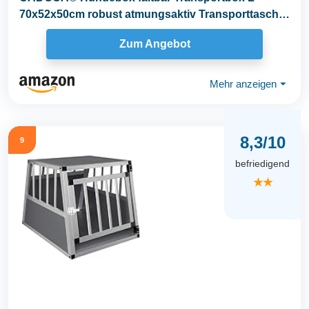
70x52x50cm robust atmungsaktiv Transporttasche
Auto...
Zum Angebot
Mehr anzeigen
⏷
8,3/10
9
befriedigend
★★