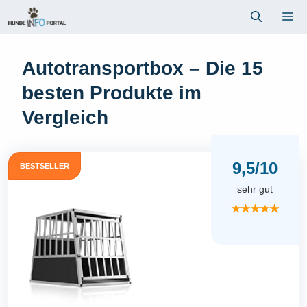
Zum
Me
Inhalt
springen
Autotransportbox – Die 15
besten Produkte im
Vergleich
9,5/10
BESTSELLER
sehr gut
★★★★★