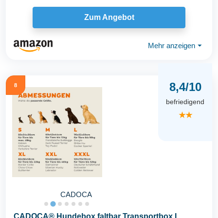
Zum Angebot
Mehr anzeigen
⏷
8,4/10
8
befriedigend
★★
CADOCA
CADOCA® Hundebox faltbar Transportbox L