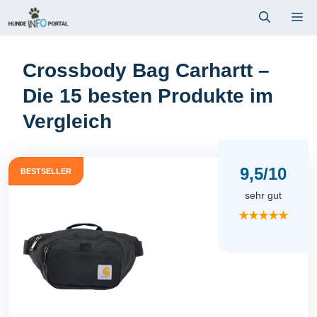
Zum
Me
Inhalt
springen
Crossbody Bag Carhartt –
Die 15 besten Produkte im
Vergleich
9,5/10
BESTSELLER
sehr gut
★★★★★