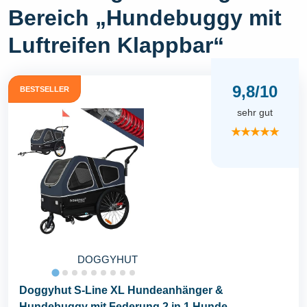
Bereich „Hundebuggy mit
Luftreifen Klappbar“
9,8/10
BESTSELLER
sehr gut
★★★★★
DOGGYHUT
Doggyhut S-Line XL Hundeanhänger &
Hundebuggy mit Federung 2 in 1 Hunde