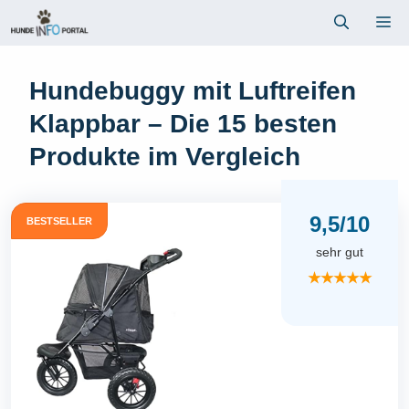
Zum
Me
Inhalt
springen
Hundebuggy mit Luftreifen
Klappbar – Die 15 besten
Produkte im Vergleich
9,5/10
BESTSELLER
sehr gut
★★★★★