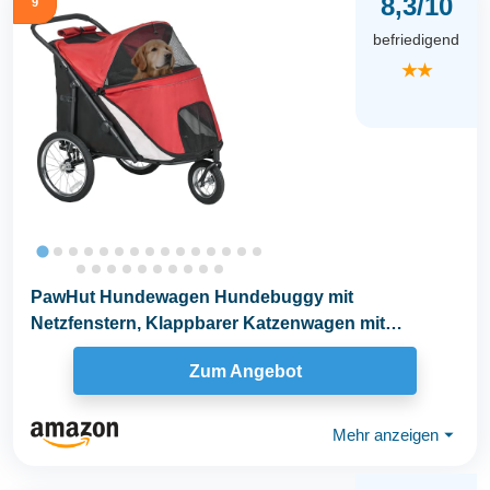
8,3/10
9
befriedigend
★★
PawHut Hundewagen Hundebuggy mit
Netzfenstern, Klappbarer Katzenwagen mit
Sicherheitsleine, große...
Zum Angebot
Mehr anzeigen
⏷