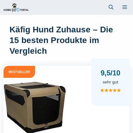
Zum
Me
Inhalt
springen
Käfig Hund Zuhause – Die
15 besten Produkte im
Vergleich
9,5/10
BESTSELLER
sehr gut
★★★★★