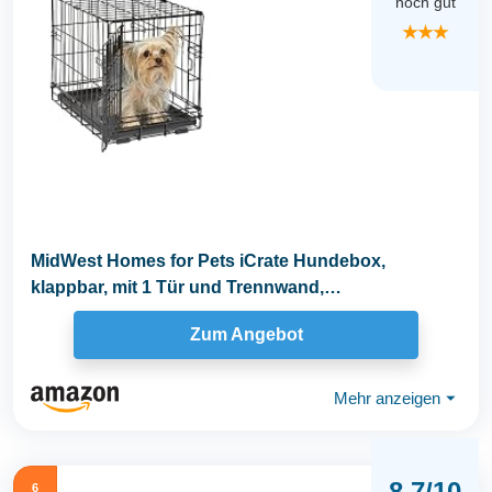
noch gut
★★★
MidWest Homes for Pets iCrate Hundebox,
klappbar, mit 1 Tür und Trennwand,
auslaufsichere...
Zum Angebot
Mehr anzeigen
⏷
8.7/10
6