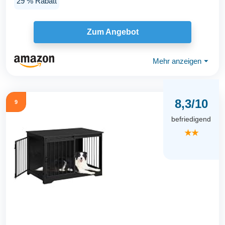
29 % Rabatt
Zum Angebot
Mehr anzeigen
⏷
8,3/10
9
befriedigend
★★