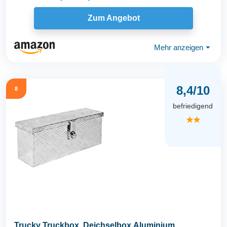
Zum Angebot
Mehr anzeigen
⏷
8,4/10
8
befriedigend
★★
Trucky Truckbox, Deichselbox Aluminium,