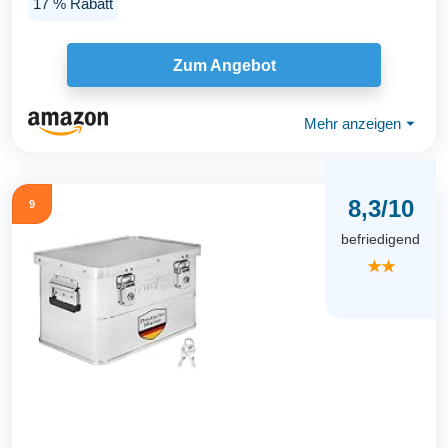
17 % Rabatt
Zum Angebot
Mehr anzeigen
⏷
8,3/10
9
befriedigend
★★