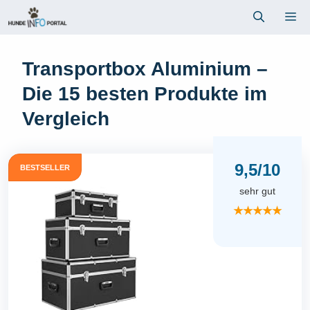
Zum
Me
Inhalt
springen
Transportbox Aluminium –
Die 15 besten Produkte im
Vergleich
9,5/10
BESTSELLER
sehr gut
★★★★★