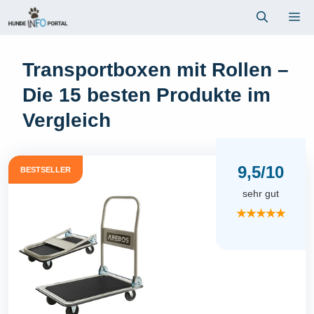
Zum
Me
Inhalt
springen
Transportboxen mit Rollen –
Die 15 besten Produkte im
Vergleich
9,5/10
BESTSELLER
sehr gut
★★★★★