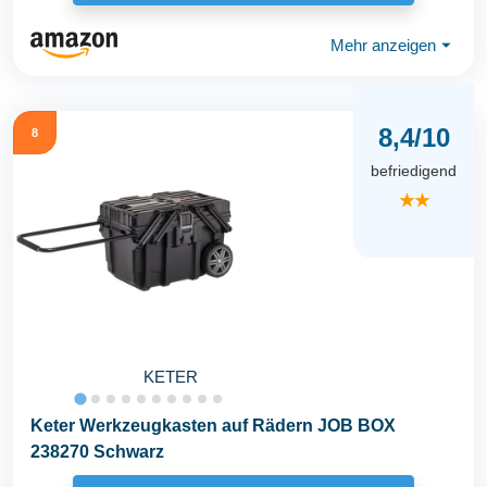
Mehr anzeigen
⏷
8,4/10
8
befriedigend
★★
KETER
Keter Werkzeugkasten auf Rädern JOB BOX
238270 Schwarz