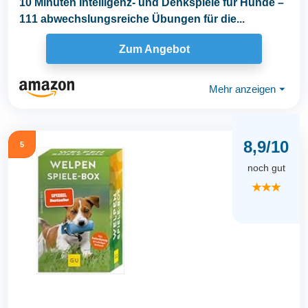
10 Minuten Intelligenz- und Denkspiele für Hunde –
111 abwechslungsreiche Übungen für die...
Zum Angebot
Mehr anzeigen
⏷
8,9/10
5
noch gut
★★★