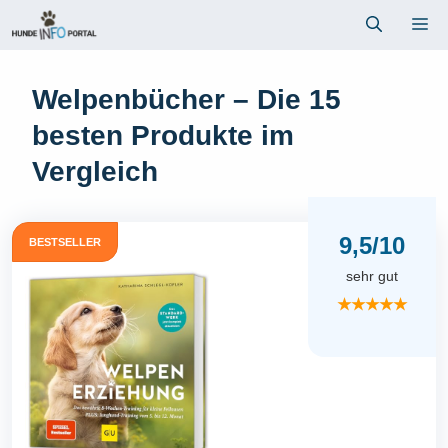
Zum
Me
Inhalt
springen
Welpenbücher – Die 15
besten Produkte im
Vergleich
9,5/10
BESTSELLER
sehr gut
★★★★★