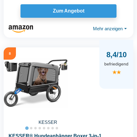
Zum Angebot
Mehr anzeigen
⏷
8,4/10
8
befriedigend
★★
KESSER
KESSER® Hundeanhänger Boxer 3-in-1