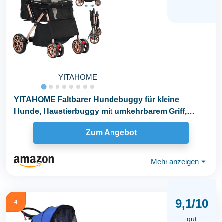
YITAHOME
YITAHOME Faltbarer Hundebuggy für kleine
Hunde, Haustierbuggy mit umkehrbarem Griff,
Netzfenstern...
Zum Angebot
Mehr anzeigen
⏷
9,1/10
4
gut