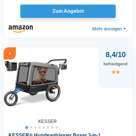
Zum Angebot
Mehr anzeigen
⏷
8,4/10
8
befriedigend
★★
KESSER
KESSER® Hundeanhänger Boxer 3-in-1