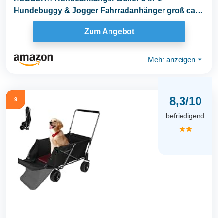
Hundebuggy & Jogger Fahrradanhänger groß ca.
240 Liter...
Zum Angebot
Mehr anzeigen
⏷
8,3/10
9
befriedigend
★★