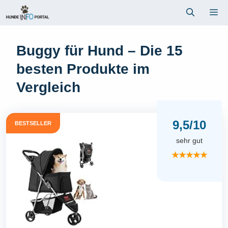
Zum
Me
Inhalt
springen
Buggy für Hund – Die 15
besten Produkte im
Vergleich
9,5/10
BESTSELLER
sehr gut
★★★★★