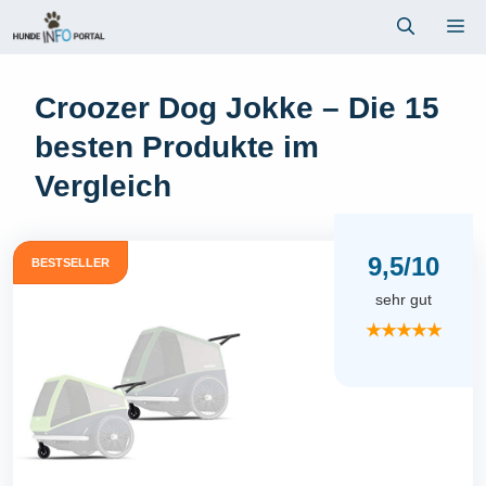
Zum
Me
Inhalt
springen
Croozer Dog Jokke – Die 15
besten Produkte im
Vergleich
9,5/10
BESTSELLER
sehr gut
★★★★★