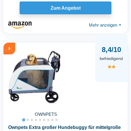
Zum Angebot
Mehr anzeigen
⏷
8,4/10
8
befriedigend
★★
OWNPETS
Ownpets Extra großer Hundebuggy für mittelgroße