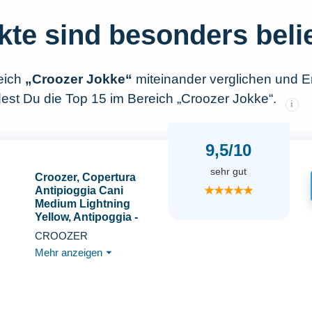
kte sind besonders beli
eich
„Croozer Jokke“
miteinander verglichen und E
dest Du die Top 15 im Bereich „Croozer Jokke“.
i
9,5/10
sehr gut
Croozer, Copertura
★★★★★
Antipioggia Cani
Medium Lightning
Yellow, Antipoggia -
Berichterstattung Für
CROOZER
Hundeanhänger, Gelb,
Mehr anzeigen
⏷
Unisex-Adult