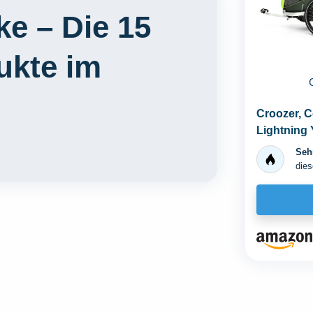
e – Die 15
ukte im
Croozer, C
Lightning 
Berichterst
Sehr
dies