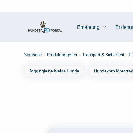
Zum
Inhalt
springen
Ernährung
Erziehu
Startseite
»
Produktratgeber
»
Transport & Sicherheit
»
Fa
Joggingleine Kleine Hunde
Hundekorb Motorra