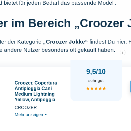
d bietet für jeden Bedarf das passende Modell.
er im Bereich „Croozer
nter der Kategorie
„Croozer Jokke“
findest Du hier. 
te andere Nutzer besonders oft gekauft haben.
i
9,5/10
sehr gut
Croozer, Copertura
★★★★★
Antipioggia Cani
Medium Lightning
Yellow, Antipoggia -
Berichterstattung Für
CROOZER
Hundeanhänger, Gelb,
Mehr anzeigen
⏷
Unisex-Adult