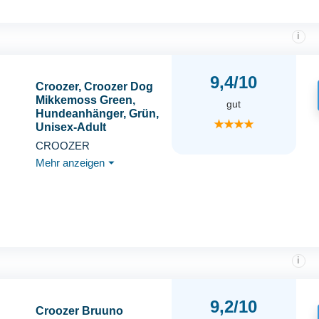
i
9,4/10
Croozer, Croozer Dog
Mikkemoss Green,
gut
Hundeanhänger, Grün,
★★★★
Unisex-Adult
CROOZER
Mehr anzeigen
⏷
i
9,2/10
Croozer Bruuno