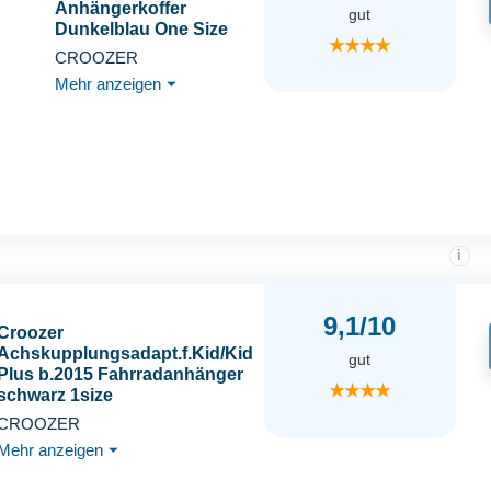
Anhängerkoffer
gut
Dunkelblau One Size
★★★★
CROOZER
Mehr anzeigen
⏷
i
9,1/10
Croozer
Achskupplungsadapt.f.Kid/Kid
gut
Plus b.2015 Fahrradanhänger
★★★★
schwarz 1size
CROOZER
Mehr anzeigen
⏷