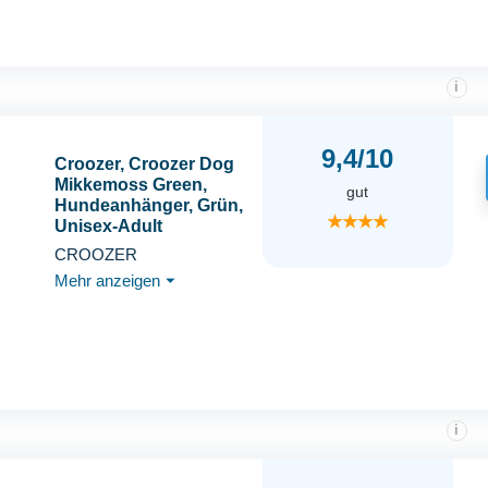
i
9,4/10
Croozer, Croozer Dog
Mikkemoss Green,
gut
Hundeanhänger, Grün,
★★★★
Unisex-Adult
CROOZER
Mehr anzeigen
⏷
i