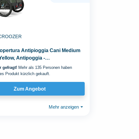
CROOZER
opertura Antipioggia Cani Medium
Yellow, Antipoggia -
attung Für...
 gefragt!
Mehr als 135 Personen haben
es Produkt kürzlich gekauft.
Zum Angebot
Mehr anzeigen
⏷