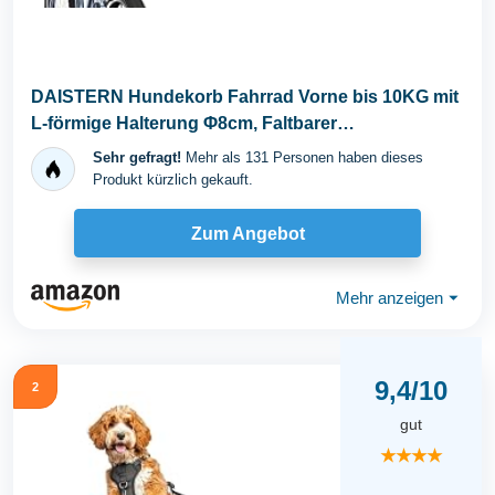
DAISTERN Hundekorb Fahrrad Vorne bis 10KG mit
L-förmige Halterung Φ8cm, Faltbarer
Hundefahrradkorb...
Sehr gefragt!
Mehr als 131 Personen haben dieses
Produkt kürzlich gekauft.
Zum Angebot
Mehr anzeigen
⏷
9,4/10
2
gut
★★★★