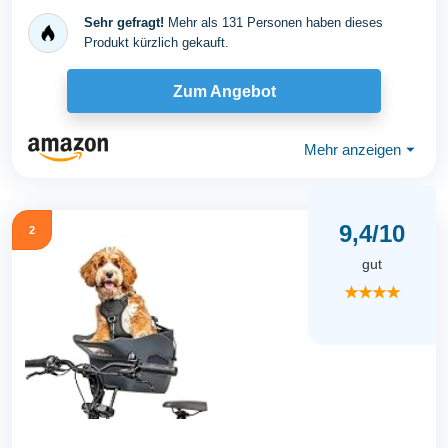
Hundefahrradkorb...
Sehr gefragt!
Mehr als 131 Personen haben dieses
Produkt kürzlich gekauft.
Zum Angebot
Mehr anzeigen
⏷
9,4/10
2
gut
★★★★