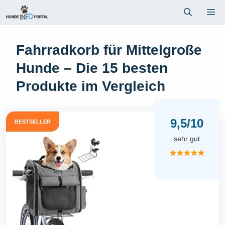
Zum
Me
Inhalt
springen
Fahrradkorb für Mittelgroße
Hunde – Die 15 besten
Produkte im Vergleich
9,5/10
BESTSELLER
sehr gut
★★★★★