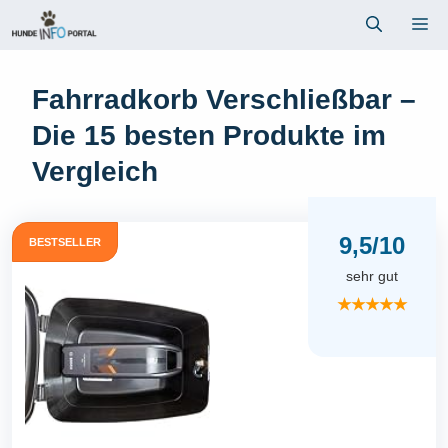
Zum
Me
Inhalt
springen
Fahrradkorb Verschließbar –
Die 15 besten Produkte im
Vergleich
9,5/10
BESTSELLER
sehr gut
★★★★★