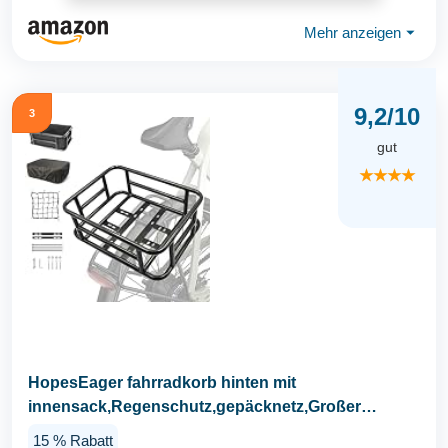
Mehr anzeigen
⏷
9,2/10
3
gut
★★★★
HopesEager fahrradkorb hinten mit
innensack,Regenschutz,gepäcknetz,Großer
Fahrradkorb aus Metall...
15 % Rabatt