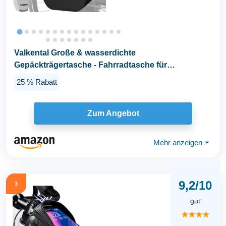
Valkental Große & wasserdichte
Gepäckträgertasche - Fahrradtasche für
Gepäckträger mit großen...
25 % Rabatt
Zum Angebot
Mehr anzeigen
⏷
9,2/10
3
gut
★★★★