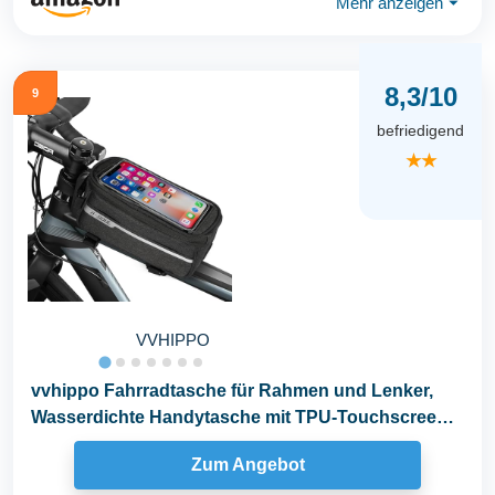
Mehr anzeigen
⏷
8,3/10
9
befriedigend
★★
VVHIPPO
vvhippo Fahrradtasche für Rahmen und Lenker,
Wasserdichte Handytasche mit TPU-Touchscreen,
für...
Zum Angebot