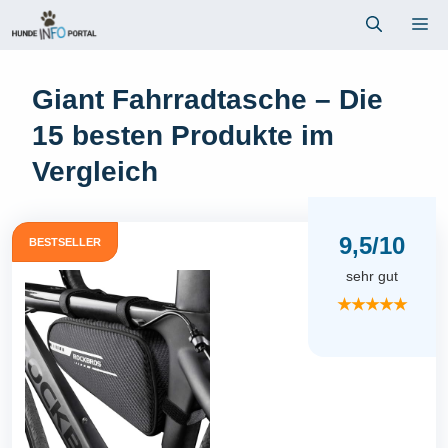
Zum
Me
Inhalt
springen
Giant Fahrradtasche – Die
15 besten Produkte im
Vergleich
9,5/10
BESTSELLER
sehr gut
★★★★★