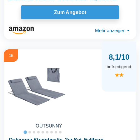
Zum Angebot
Mehr anzeigen
⏷
8,1/10
10
befriedigend
★★
OUTSUNNY
Outsunny Strandmatte, 2er Set, Faltbare