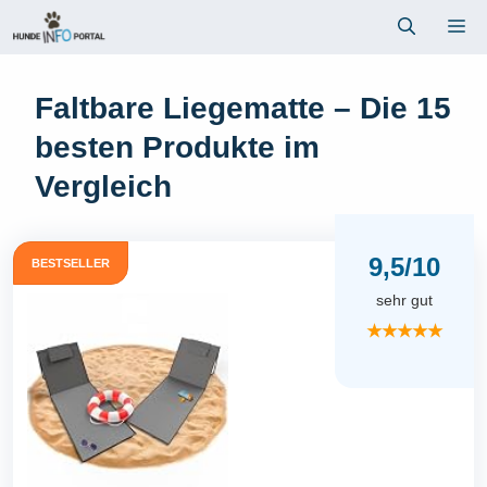
Zum
Me
Inhalt
springen
Faltbare Liegematte – Die 15
besten Produkte im
Vergleich
9,5/10
BESTSELLER
sehr gut
★★★★★