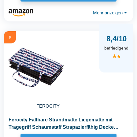
Mehr anzeigen
⏷
8,4/10
8
befriedigend
★★
FEROCITY
Ferocity Faltbare Strandmatte Liegematte mit
Tragegriff Schaumstaff Strapazierfähig Decke
Modell...