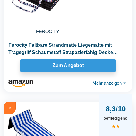
FEROCITY
Ferocity Faltbare Strandmatte Liegematte mit
Tragegriff Schaumstaff Strapazierfähig Decke
Modell...
Zum Angebot
Mehr anzeigen
⏷
8,3/10
9
befriedigend
★★