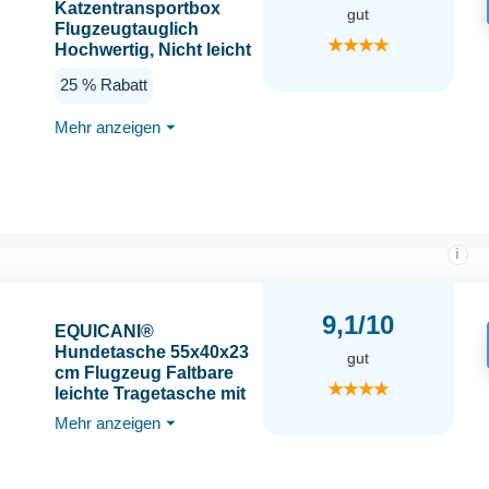
Katzentransportbox
gut
Flugzeugtauglich
★★★★
Hochwertig, Nicht leicht
verformbar und
25 % Rabatt
zerreißbar transportbox
Katze, Katzen
Mehr anzeigen
⏷
transportboxen für
große Katzen und
Welpen
i
9,1/10
EQUICANI®
Hundetasche 55x40x23
gut
cm Flugzeug Faltbare
★★★★
leichte Tragetasche mit
Netzstoff, Tragegurt
Mehr anzeigen
⏷
und abnehmbaren
Boden für Hund &
Katze | Haustier