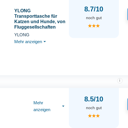
8.7/10
YLONG
Transporttasche für
noch gut
Katzen und Hunde, von
★★★
Fluggesellschaften
zugelassen, weiche
YLONG
Seiten, tragbar, faltbar,
Mehr anzeigen
⏷
für Haustiere(M, Black)
i
8.5/10
Mehr
⏷
noch gut
anzeigen
★★★