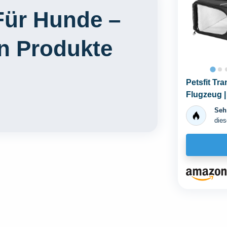
Für Hunde –
en Produkte
Petsfit Tr
Flugzeug |
Transportb
Sehr
dies