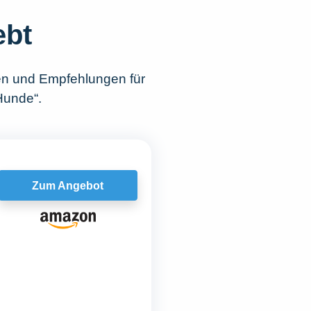
ebt
en und Empfehlungen für
Hunde“.
Zum Angebot