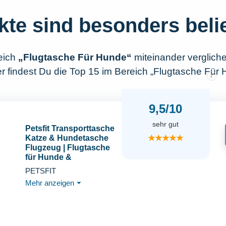
kte sind besonders beli
eich
„Flugtasche Für Hunde“
miteinander verglich
r findest Du die Top 15 im Bereich „Flugtasche Für 
i
9,5/10
sehr gut
Petsfit Transporttasche
★★★★★
Katze & Hundetasche
Flugzeug | Flugtasche
für Hunde &
Transportbox Katze |
PETSFIT
Flugtaugliche
Mehr anzeigen
⏷
Haustiertasche |
Sicherer Transport in
Auto, Flugzeug und
Bahn, M/Schwarz