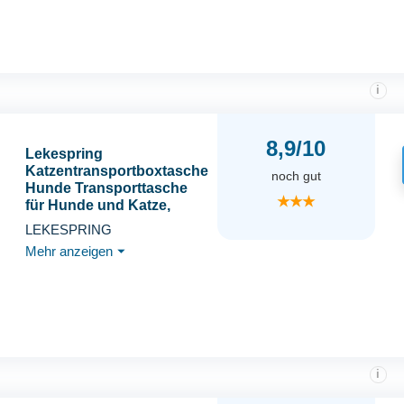
Hundetragetasche für
Reisen, Auto, Fliegen
(Grau)
i
8,9/10
Lekespring
Katzentransportboxtasche
noch gut
Hunde Transporttasche
★★★
für Hunde und Katze,
Nach Oben Ausbaubar
LEKESPRING
Katzentasche bis 5kg,
Mehr anzeigen
⏷
Transportbox Katze Hund
für Der Gang zum Tierarzt
Auto, M, Schwarz
i