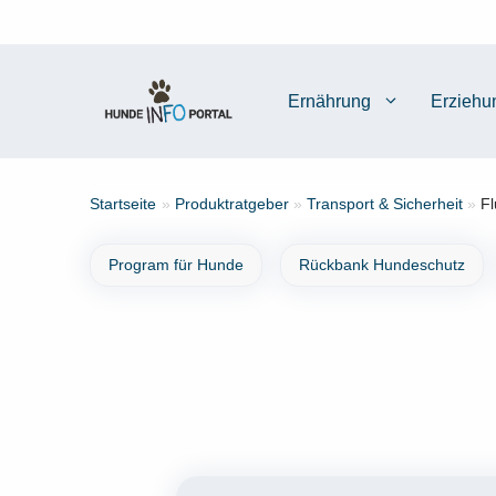
Zum
Inhalt
springen
Ernährung
Erziehu
Startseite
»
Produktratgeber
»
Transport & Sicherheit
»
Fl
Program für Hunde
Rückbank Hundeschutz