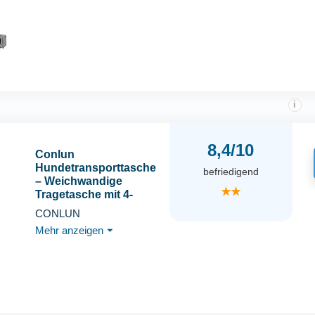
i
8,4/10
Conlun
Hundetransporttasche
befriedigend
– Weichwandige
★★
Tragetasche mit 4-
Seitigem Mesh für
CONLUN
Kleine Hunde & Große
Mehr anzeigen
⏷
Katzen bis 9kg,
Klappbare Reisetasche
mit Atmungsaktivem
Design in Größe L–
Schwarz