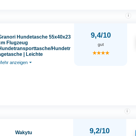
i
9,4/10
Granori Hundetasche 55x40x23
cm Flugzeug
gut
Hundetransporttasche/Hundetr
★★★★
agetasche | Leichte
Tiertransporttasche für Hund &
Mehr anzeigen
⏷
Katze bis 15 kg | Große Tier
Box Tasche für z. B. Eurowings
& Lufthansa Flug
i
9,2/10
Wakytu