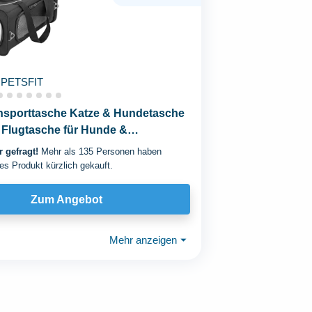
PETSFIT
ansporttasche Katze & Hundetasche
 Flugtasche für Hunde &
ox Katze...
 gefragt!
Mehr als 135 Personen haben
es Produkt kürzlich gekauft.
Zum Angebot
Mehr anzeigen
⏷