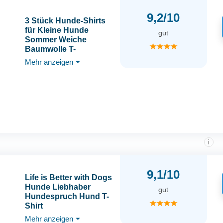
9,2/10
3 Stück Hunde-Shirts
für Kleine Hunde
gut
Sommer Weiche
★★★★
Baumwolle T-
Shirt,Hund Soft Tank
Mehr anzeigen
⏷
Top Ärmellose Weste
Hund T-Shirt für kleine
mittelgroße
Hundekatze Kleidung
（schwarz, weiß,
grau） (M)
i
9,1/10
Life is Better with Dogs
Hunde Liebhaber
gut
Hundespruch Hund T-
★★★★
Shirt
Mehr anzeigen
⏷