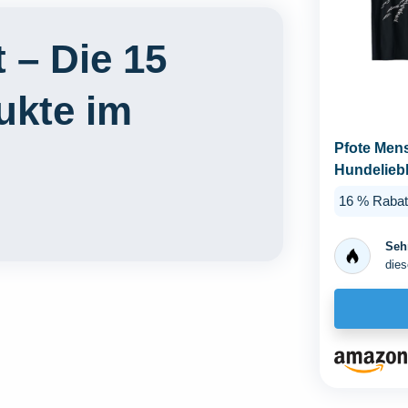
 – Die 15
ukte im
Pfote Me
Hundeliebh
16 % Rabat
Sehr
dies