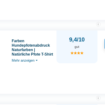
i
9,4/10
Farben
Hundepfotenabdruck
gut
Naturfarben |
★★★★
Natürliche Pfote T-Shirt
Mehr anzeigen
⏷
i