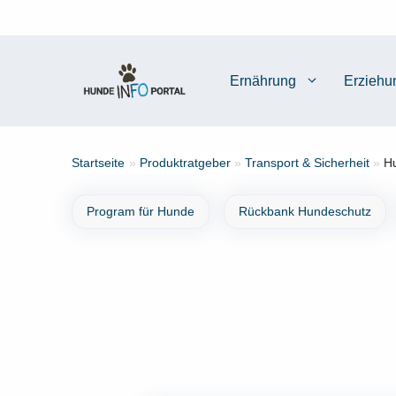
Zum
Inhalt
springen
Ernährung
Erziehu
Startseite
»
Produktratgeber
»
Transport & Sicherheit
»
Hu
Program für Hunde
Rückbank Hundeschutz