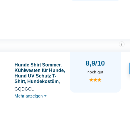
i
8,9/10
Hunde Shirt Sommer,
Kühlwesten für Hunde,
noch gut
Hund UV Schutz T-
★★★
Shirt, Hundekostüm,
Hundehemd Tshirt,
GQDGCU
Haustier Tshirt für
Mehr anzeigen
⏷
Kleine Mittelgroße
Hund Katzen, Haustier
Kleidung für
Chihuahua, Yorkie
(Grün,M)