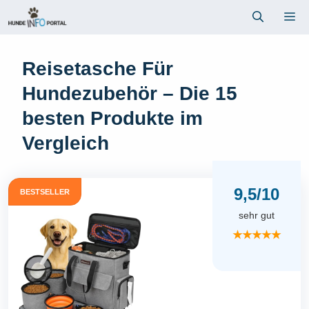
Zum
Me
Inhalt
springen
Reisetasche Für
Hundezubehör – Die 15
besten Produkte im
Vergleich
9,5/10
BESTSELLER
sehr gut
★★★★★