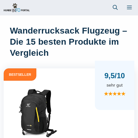
Zum
Me
Inhalt
springen
Wanderrucksack Flugzeug –
Die 15 besten Produkte im
Vergleich
9,5/10
BESTSELLER
sehr gut
★★★★★