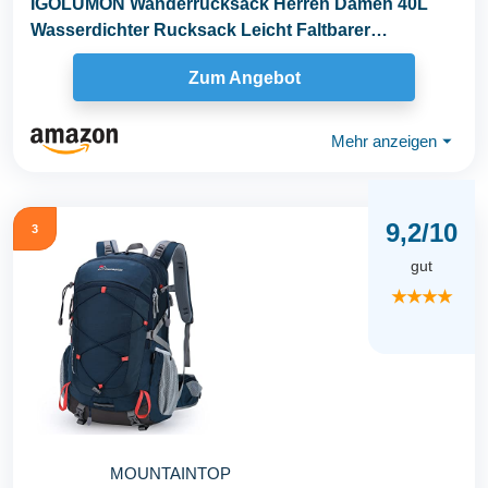
IGOLUMON Wanderrucksack Herren Damen 40L
Wasserdichter Rucksack Leicht Faltbarer
Reiserucksack...
Zum Angebot
Mehr anzeigen
⏷
9,2/10
3
gut
★★★★
MOUNTAINTOP