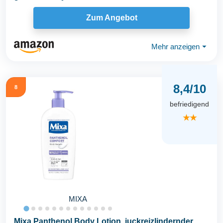
Zum Angebot
Mehr anzeigen
⏷
8,4/10
8
befriedigend
★★
MIXA
Mixa Panthenol Body Lotion, juckreizlindernder