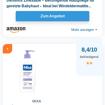
Dentinox Zinksalbe – Beruhigende Hautpflege für
gereizte Babyhaut – Ideal bei Windeldermatitis...
Zum Angebot
Mehr anzeigen
⏷
8,4/10
8
befriedigend
★★
MIXA