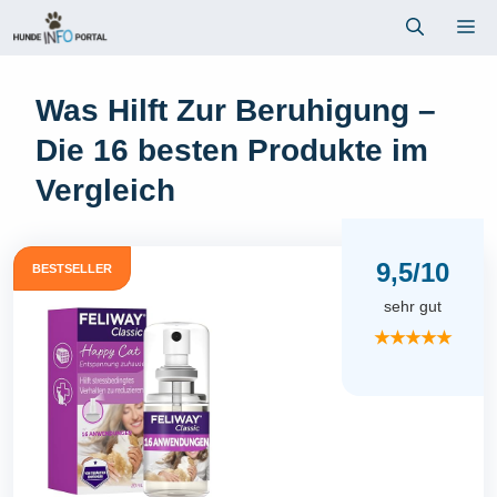
Zum
Me
Inhalt
springen
Was Hilft Zur Beruhigung –
Die 16 besten Produkte im
Vergleich
9,5/10
BESTSELLER
sehr gut
★★★★★