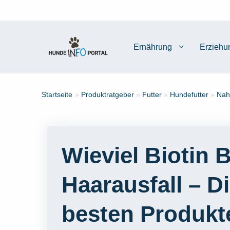
Zum
Inhalt
springen
Ernährung
Erziehu
Startseite
»
Produktratgeber
»
Futter
»
Hundefutter
»
Nah
Wieviel Biotin B
Haarausfall – D
besten Produkt