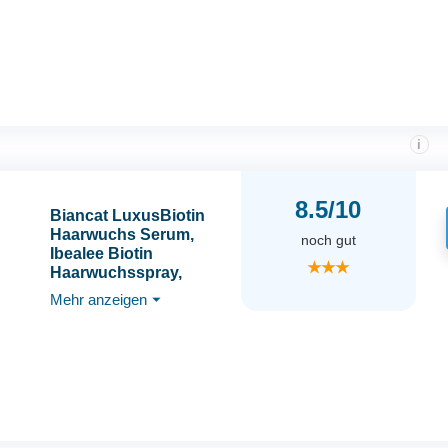
Zusatzstoffe
i
8.5/10
Biancat LuxusBiotin
Haarwuchs Serum,
noch gut
Ibealee Biotin
★★★
Haarwuchsspray,
Biotin-
Mehr anzeigen
⏷
Haarwachstumsseren,
Bio
Haarwachstumsspray,
Biotin
Haarwachstumsserum,
Anti-Haarausfall
Haarspray (5PCS)