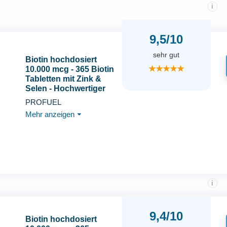
i
9,5/10
sehr gut
Biotin hochdosiert
★★★★★
10.000 mcg - 365 Biotin
Tabletten mit Zink &
Selen - Hochwertiger
Komplex für
PROFUEL
Haarwuchs, Haut &
Mehr anzeigen
⏷
Nägel - laborgeprüft mit
Zertifikat - 100% vegan -
Vorratspack für 1 Jahr
i
9,4/10
Biotin hochdosiert