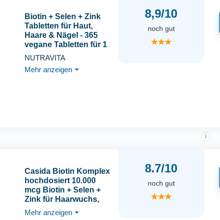
8,9/10
Biotin + Selen + Zink
Tabletten für Haut,
noch gut
Haare & Nägel - 365
★★★
vegane Tabletten für 1
Jahr - Haar Vitamine für
NUTRAVITA
Haarwachstum - Biotin
Mehr anzeigen
⏷
Zink Selen Hochdosiert
- Laborgeprüft -
Nutravita
i
8.7/10
Casida Biotin Komplex
hochdosiert 10.000
noch gut
mcg Biotin + Selen +
★★★
Zink für Haarwuchs,
Haut & Nägel - 180
Mehr anzeigen
⏷
Tabletten vegan, ohne