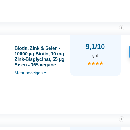
Made in Germany
i
9,1/10
Biotin, Zink & Selen -
10000 µg Biotin, 10 mg
gut
Zink-Bisglycinat, 55 µg
★★★★
Selen - 365 vegane
Tabletten - Haar-
Mehr anzeigen
⏷
Vitamine im
Jahresvorrat - für
Haare, Haut & Nägel -
ohne Zusatzstoffe -
Balanced Vitality
i