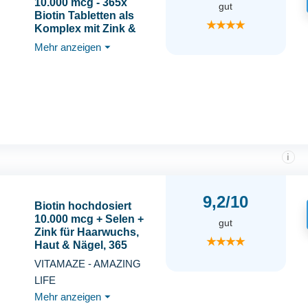
10.000 mcg - 365x
gut
Biotin Tabletten als
★★★★
Komplex mit Zink &
Selen - Vitalstoffe für
Mehr anzeigen
⏷
Haarwuchs, Haut &
Nägel - laborgeprüft mit
Zertifikat - 100% vegan -
Vorratspack für 1 Jahr
i
9,2/10
Biotin hochdosiert
10.000 mcg + Selen +
gut
Zink für Haarwuchs,
★★★★
Haut & Nägel, 365
vegane Tabletten für 1
VITAMAZE - AMAZING
Jahr,
LIFE
Nahrungsergänzung
Mehr anzeigen
⏷
ohne Zusatzstoffe,