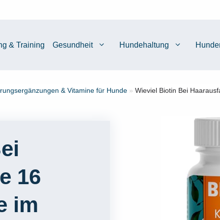
ng & Training
Gesundheit
Hundehaltung
Hunde
rungsergänzungen & Vitamine für Hunde
»
Wieviel Biotin Bei Haarausf
ei
ie 16
e im